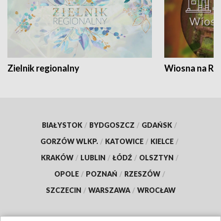
Zielnik regionalny
Wiosna na RO
BIAŁYSTOK
/
BYDGOSZCZ
/
GDAŃSK
/
GORZÓW WLKP.
/
KATOWICE
/
KIELCE
/
KRAKÓW
/
LUBLIN
/
ŁÓDŹ
/
OLSZTYN
/
OPOLE
/
POZNAŃ
/
RZESZÓW
/
SZCZECIN
/
WARSZAWA
/
WROCŁAW