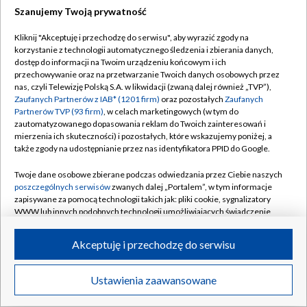
Szanujemy Twoją prywatność
Dołącz do nas:
Kliknij "Akceptuję i przechodzę do serwisu", aby wyrazić zgody na
korzystanie z technologii automatycznego śledzenia i zbierania danych,
TVP
dostęp do informacji na Twoim urządzeniu końcowym i ich
Abonament TVP
przechowywanie oraz na przetwarzanie Twoich danych osobowych przez
Regulamin TVP
nas, czyli Telewizję Polską S.A. w likwidacji (zwaną dalej również „TVP”),
Emisja w TVP
Zaufanych Partnerów z IAB* (1201 firm)
oraz pozostałych
Zaufanych
Polityka prywatności
Partnerów TVP (93 firm)
, w celach marketingowych (w tym do
Centrum informacji TVP
Moje zgody
zautomatyzowanego dopasowania reklam do Twoich zainteresowań i
mierzenia ich skuteczności) i pozostałych, które wskazujemy poniżej, a
Naziemna Telewizja Cyfrowa
Pomoc
także zgody na udostępnianie przez nas identyfikatora PPID do Google.
Sklep TVP
Biuro reklamy
Twoje dane osobowe zbierane podczas odwiedzania przez Ciebie naszych
Rada Programowa
poszczególnych serwisów
zwanych dalej „Portalem”, w tym informacje
Kontakt
zapisywane za pomocą technologii takich jak: pliki cookie, sygnalizatory
System NOS
WWW lub innych podobnych technologii umożliwiających świadczenie
dopasowanych i bezpiecznych usług, personalizację treści oraz reklam,
Informacje o nadawcy
Kanały
udostępnianie funkcji mediów społecznościowych oraz analizowanie
Akceptuję i przechodzę do serwisu
ruchu w Internecie.
Program dla prasy
©2026 Telewizja Polska S.A. w likwidacji
Biuro Reklamy
Twoje dane osobowe zbierane podczas odwiedzania przez Ciebie
Ustawienia zaawansowane
poszczególnych serwisów
na Portalu, takie jak adresy IP, identyfikatory
Ogłoszenie przetargowe
Twoich urządzeń końcowych i identyfikatory plików cookie, informacje o