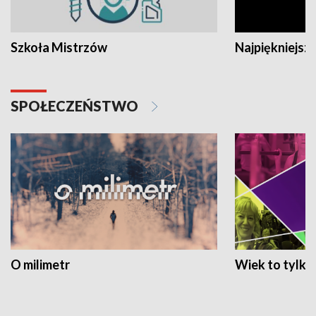
Szkoła Mistrzów
Najpiękniejsze
SPOŁECZEŃSTWO
O milimetr
Wiek to tylko 