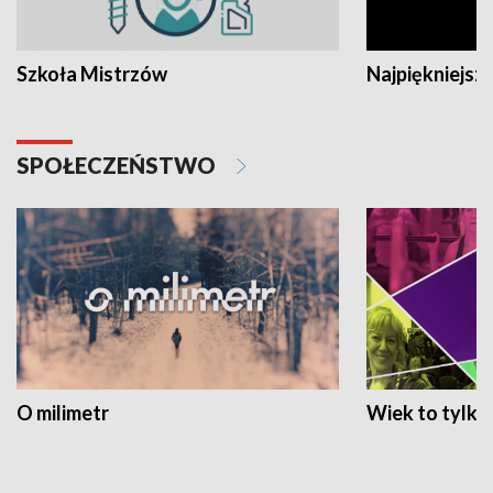
Szkoła Mistrzów
Najpiękniejsze
SPOŁECZEŃSTWO
O milimetr
Wiek to tylko 