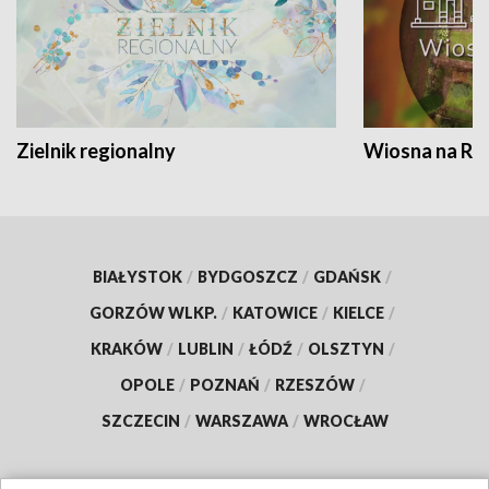
Zielnik regionalny
Wiosna na RO
BIAŁYSTOK
/
BYDGOSZCZ
/
GDAŃSK
/
GORZÓW WLKP.
/
KATOWICE
/
KIELCE
/
KRAKÓW
/
LUBLIN
/
ŁÓDŹ
/
OLSZTYN
/
OPOLE
/
POZNAŃ
/
RZESZÓW
/
SZCZECIN
/
WARSZAWA
/
WROCŁAW