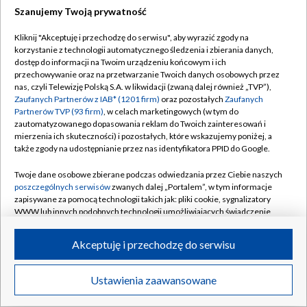
Szanujemy Twoją prywatność
Dołącz do nas:
Kliknij "Akceptuję i przechodzę do serwisu", aby wyrazić zgody na
korzystanie z technologii automatycznego śledzenia i zbierania danych,
TVP
dostęp do informacji na Twoim urządzeniu końcowym i ich
Abonament TVP
przechowywanie oraz na przetwarzanie Twoich danych osobowych przez
Regulamin TVP
nas, czyli Telewizję Polską S.A. w likwidacji (zwaną dalej również „TVP”),
Emisja w TVP
Zaufanych Partnerów z IAB* (1201 firm)
oraz pozostałych
Zaufanych
Polityka prywatności
Partnerów TVP (93 firm)
, w celach marketingowych (w tym do
Centrum informacji TVP
Moje zgody
zautomatyzowanego dopasowania reklam do Twoich zainteresowań i
mierzenia ich skuteczności) i pozostałych, które wskazujemy poniżej, a
Naziemna Telewizja Cyfrowa
Pomoc
także zgody na udostępnianie przez nas identyfikatora PPID do Google.
Sklep TVP
Biuro reklamy
Twoje dane osobowe zbierane podczas odwiedzania przez Ciebie naszych
Rada Programowa
poszczególnych serwisów
zwanych dalej „Portalem”, w tym informacje
Kontakt
zapisywane za pomocą technologii takich jak: pliki cookie, sygnalizatory
System NOS
WWW lub innych podobnych technologii umożliwiających świadczenie
dopasowanych i bezpiecznych usług, personalizację treści oraz reklam,
Informacje o nadawcy
Kanały
udostępnianie funkcji mediów społecznościowych oraz analizowanie
Akceptuję i przechodzę do serwisu
ruchu w Internecie.
Program dla prasy
©2026 Telewizja Polska S.A. w likwidacji
Biuro Reklamy
Twoje dane osobowe zbierane podczas odwiedzania przez Ciebie
Ustawienia zaawansowane
poszczególnych serwisów
na Portalu, takie jak adresy IP, identyfikatory
Ogłoszenie przetargowe
Twoich urządzeń końcowych i identyfikatory plików cookie, informacje o