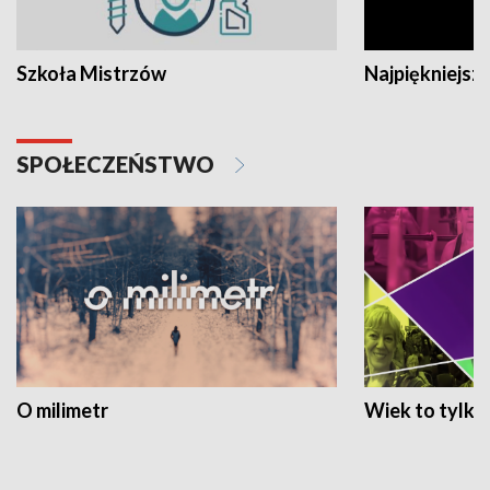
Szkoła Mistrzów
Najpiękniejsze
SPOŁECZEŃSTWO
O milimetr
Wiek to tylko 