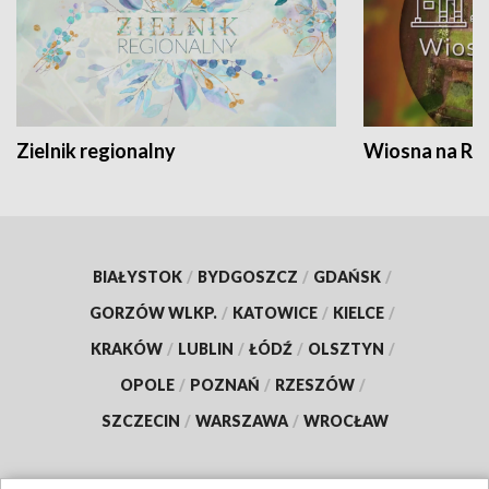
Zielnik regionalny
Wiosna na RO
BIAŁYSTOK
/
BYDGOSZCZ
/
GDAŃSK
/
GORZÓW WLKP.
/
KATOWICE
/
KIELCE
/
KRAKÓW
/
LUBLIN
/
ŁÓDŹ
/
OLSZTYN
/
OPOLE
/
POZNAŃ
/
RZESZÓW
/
SZCZECIN
/
WARSZAWA
/
WROCŁAW