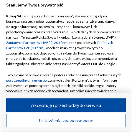
Szanujemy Twoją prywatność
Dołącz do nas:
Kliknij "Akceptuję i przechodzę do serwisu", aby wyrazić zgody na
korzystanie z technologii automatycznego śledzenia i zbierania danych,
TVP
dostęp do informacji na Twoim urządzeniu końcowym i ich
Abonament TVP
przechowywanie oraz na przetwarzanie Twoich danych osobowych przez
Regulamin TVP
nas, czyli Telewizję Polską S.A. w likwidacji (zwaną dalej również „TVP”),
Emisja w TVP
Zaufanych Partnerów z IAB* (1201 firm)
oraz pozostałych
Zaufanych
Polityka prywatności
Partnerów TVP (93 firm)
, w celach marketingowych (w tym do
Centrum informacji TVP
Moje zgody
zautomatyzowanego dopasowania reklam do Twoich zainteresowań i
mierzenia ich skuteczności) i pozostałych, które wskazujemy poniżej, a
Naziemna Telewizja Cyfrowa
Pomoc
także zgody na udostępnianie przez nas identyfikatora PPID do Google.
Sklep TVP
Biuro reklamy
Twoje dane osobowe zbierane podczas odwiedzania przez Ciebie naszych
Rada Programowa
poszczególnych serwisów
zwanych dalej „Portalem”, w tym informacje
Kontakt
zapisywane za pomocą technologii takich jak: pliki cookie, sygnalizatory
System NOS
WWW lub innych podobnych technologii umożliwiających świadczenie
dopasowanych i bezpiecznych usług, personalizację treści oraz reklam,
Informacje o nadawcy
Kanały
udostępnianie funkcji mediów społecznościowych oraz analizowanie
Akceptuję i przechodzę do serwisu
ruchu w Internecie.
Program dla prasy
©2026 Telewizja Polska S.A. w likwidacji
Biuro Reklamy
Twoje dane osobowe zbierane podczas odwiedzania przez Ciebie
Ustawienia zaawansowane
poszczególnych serwisów
na Portalu, takie jak adresy IP, identyfikatory
Ogłoszenie przetargowe
Twoich urządzeń końcowych i identyfikatory plików cookie, informacje o