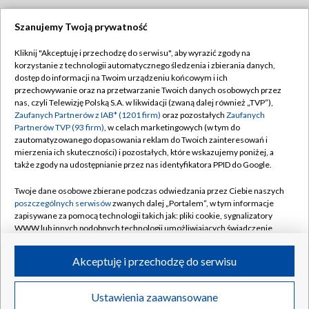
Szanujemy Twoją prywatność
Dołącz do nas:
Kliknij "Akceptuję i przechodzę do serwisu", aby wyrazić zgody na
korzystanie z technologii automatycznego śledzenia i zbierania danych,
TVP
dostęp do informacji na Twoim urządzeniu końcowym i ich
Abonament TVP
przechowywanie oraz na przetwarzanie Twoich danych osobowych przez
Regulamin TVP
nas, czyli Telewizję Polską S.A. w likwidacji (zwaną dalej również „TVP”),
Emisja w TVP
Polityka prywatności
Zaufanych Partnerów z IAB* (1201 firm)
oraz pozostałych
Zaufanych
Partnerów TVP (93 firm)
, w celach marketingowych (w tym do
Centrum informacji TVP
Moje zgody
zautomatyzowanego dopasowania reklam do Twoich zainteresowań i
mierzenia ich skuteczności) i pozostałych, które wskazujemy poniżej, a
Naziemna Telewizja Cyfrowa
Pomoc
także zgody na udostępnianie przez nas identyfikatora PPID do Google.
Sklep TVP
Biuro reklamy
Twoje dane osobowe zbierane podczas odwiedzania przez Ciebie naszych
Rada Programowa
Kontakt
poszczególnych serwisów
zwanych dalej „Portalem”, w tym informacje
zapisywane za pomocą technologii takich jak: pliki cookie, sygnalizatory
System NOS
WWW lub innych podobnych technologii umożliwiających świadczenie
dopasowanych i bezpiecznych usług, personalizację treści oraz reklam,
Informacje o nadawcy
Kanały
udostępnianie funkcji mediów społecznościowych oraz analizowanie
Akceptuję i przechodzę do serwisu
ruchu w Internecie.
Program dla prasy
©2026 Telewizja Polska S.A. w likwidacji
Biuro Reklamy
Twoje dane osobowe zbierane podczas odwiedzania przez Ciebie
Ustawienia zaawansowane
poszczególnych serwisów
na Portalu, takie jak adresy IP, identyfikatory