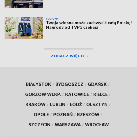
REGIONY
Twoja wiosna może zachwycić całą Polskę!
Nagrody od TVP3 czekają
ZOBACZ WIĘCEJ
BIAŁYSTOK
/
BYDGOSZCZ
/
GDAŃSK
/
GORZÓW WLKP.
/
KATOWICE
/
KIELCE
/
KRAKÓW
/
LUBLIN
/
ŁÓDŹ
/
OLSZTYN
/
OPOLE
/
POZNAŃ
/
RZESZÓW
/
SZCZECIN
/
WARSZAWA
/
WROCŁAW