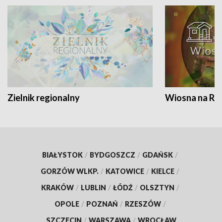
Zielnik regionalny
Wiosna na RO
BIAŁYSTOK
/
BYDGOSZCZ
/
GDAŃSK
/
GORZÓW WLKP.
/
KATOWICE
/
KIELCE
/
KRAKÓW
/
LUBLIN
/
ŁÓDŹ
/
OLSZTYN
/
OPOLE
/
POZNAŃ
/
RZESZÓW
/
SZCZECIN
/
WARSZAWA
/
WROCŁAW