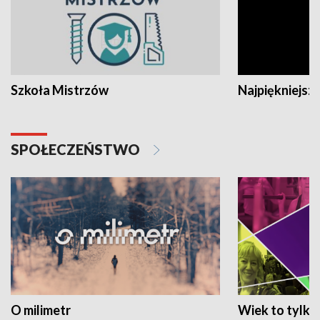
Szkoła Mistrzów
Najpiękniejsze
SPOŁECZEŃSTWO
O milimetr
Wiek to tylko 