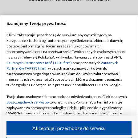
Szanujemy Twoją prywatność
Dołącz do nas:
Kliknij "Akceptuję i przechodzę do serwisu", aby wyrazić zgody na
korzystanie z technologii automatycznego śledzenia i zbierania danych,
TVP
dostęp do informacji na Twoim urządzeniu końcowym i ich
Abonament TVP
przechowywanie oraz na przetwarzanie Twoich danych osobowych przez
Regulamin TVP
nas, czyli Telewizję Polską S.A. w likwidacji (zwaną dalej również „TVP”),
Emisja w TVP
Zaufanych Partnerów z IAB* (1201 firm)
oraz pozostałych
Zaufanych
Polityka prywatności
Partnerów TVP (93 firm)
, w celach marketingowych (w tym do
Centrum informacji TVP
Moje zgody
zautomatyzowanego dopasowania reklam do Twoich zainteresowań i
mierzenia ich skuteczności) i pozostałych, które wskazujemy poniżej, a
Naziemna Telewizja Cyfrowa
Pomoc
także zgody na udostępnianie przez nas identyfikatora PPID do Google.
Sklep TVP
Biuro reklamy
Twoje dane osobowe zbierane podczas odwiedzania przez Ciebie naszych
Rada Programowa
poszczególnych serwisów
zwanych dalej „Portalem”, w tym informacje
Kontakt
zapisywane za pomocą technologii takich jak: pliki cookie, sygnalizatory
System NOS
WWW lub innych podobnych technologii umożliwiających świadczenie
dopasowanych i bezpiecznych usług, personalizację treści oraz reklam,
Informacje o nadawcy
Kanały
udostępnianie funkcji mediów społecznościowych oraz analizowanie
Akceptuję i przechodzę do serwisu
ruchu w Internecie.
Program dla prasy
©2026 Telewizja Polska S.A. w likwidacji