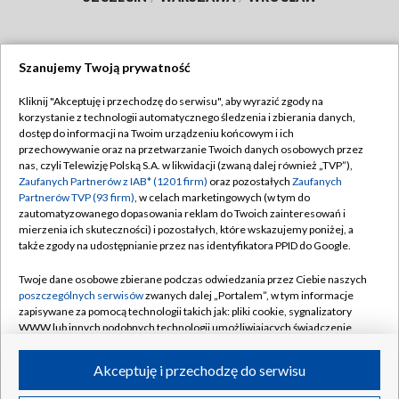
Szanujemy Twoją prywatność
Dołącz do nas:
Kliknij "Akceptuję i przechodzę do serwisu", aby wyrazić zgody na
korzystanie z technologii automatycznego śledzenia i zbierania danych,
TVP
dostęp do informacji na Twoim urządzeniu końcowym i ich
Abonament TVP
przechowywanie oraz na przetwarzanie Twoich danych osobowych przez
Regulamin TVP
nas, czyli Telewizję Polską S.A. w likwidacji (zwaną dalej również „TVP”),
Emisja w TVP
Zaufanych Partnerów z IAB* (1201 firm)
oraz pozostałych
Zaufanych
Polityka prywatności
Partnerów TVP (93 firm)
, w celach marketingowych (w tym do
Centrum informacji TVP
Moje zgody
zautomatyzowanego dopasowania reklam do Twoich zainteresowań i
mierzenia ich skuteczności) i pozostałych, które wskazujemy poniżej, a
Naziemna Telewizja Cyfrowa
Pomoc
także zgody na udostępnianie przez nas identyfikatora PPID do Google.
Sklep TVP
Biuro reklamy
Twoje dane osobowe zbierane podczas odwiedzania przez Ciebie naszych
Rada Programowa
poszczególnych serwisów
zwanych dalej „Portalem”, w tym informacje
Kontakt
zapisywane za pomocą technologii takich jak: pliki cookie, sygnalizatory
System NOS
WWW lub innych podobnych technologii umożliwiających świadczenie
dopasowanych i bezpiecznych usług, personalizację treści oraz reklam,
Informacje o nadawcy
Kanały
udostępnianie funkcji mediów społecznościowych oraz analizowanie
Akceptuję i przechodzę do serwisu
ruchu w Internecie.
Program dla prasy
©2026 Telewizja Polska S.A. w likwidacji