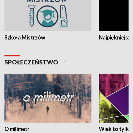
Szkoła Mistrzów
Najpiękniejsze
SPOŁECZEŃSTWO
O milimetr
Wiek to tylko 