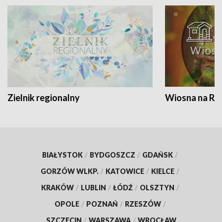
Zielnik regionalny
Wiosna na RO
BIAŁYSTOK
/
BYDGOSZCZ
/
GDAŃSK
/
GORZÓW WLKP.
/
KATOWICE
/
KIELCE
/
KRAKÓW
/
LUBLIN
/
ŁÓDŹ
/
OLSZTYN
/
OPOLE
/
POZNAŃ
/
RZESZÓW
/
SZCZECIN
/
WARSZAWA
/
WROCŁAW