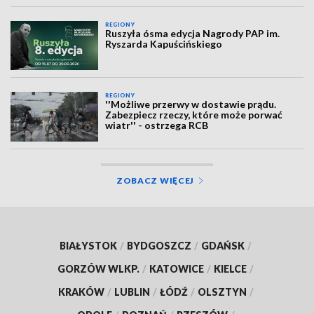
REGIONY
Ruszyła ósma edycja Nagrody PAP im.
Ryszarda Kapuścińskiego
REGIONY
''Możliwe przerwy w dostawie prądu.
Zabezpiecz rzeczy, które może porwać
wiatr'' - ostrzega RCB
ZOBACZ WIĘCEJ
BIAŁYSTOK
/
BYDGOSZCZ
/
GDAŃSK
/
GORZÓW WLKP.
/
KATOWICE
/
KIELCE
/
KRAKÓW
/
LUBLIN
/
ŁÓDŹ
/
OLSZTYN
/