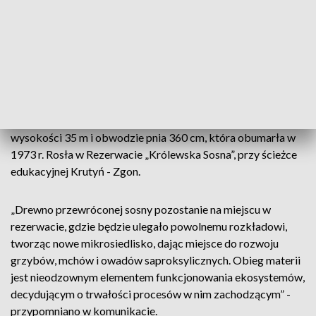
drzewostanie.
„Niestety, sile żywiołu nie oparł się również pomnik przyrody
„Królewska Sosna”, położony nad Jeziorem Mokrym” -
wskazano w środowym komunikacie.
Na stronie Parku zamieszczono zdjęcie przewróconego
drzewa. To sosna zwyczajna w wieku około 320 lat, o
wysokości 35 m i obwodzie pnia 360 cm, która obumarła w
1973 r. Rosła w Rezerwacie „Królewska Sosna”, przy ścieżce
edukacyjnej Krutyń - Zgon.
„Drewno przewróconej sosny pozostanie na miejscu w
rezerwacie, gdzie będzie ulegało powolnemu rozkładowi,
tworząc nowe mikrosiedlisko, dając miejsce do rozwoju
grzybów, mchów i owadów saproksylicznych. Obieg materii
jest nieodzownym elementem funkcjonowania ekosystemów,
decydującym o trwałości procesów w nim zachodzącym” -
przypomniano w komunikacie.