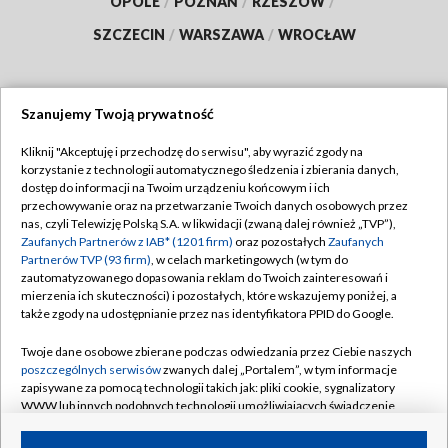
OPOLE
/
POZNAŃ
/
RZESZÓW
/
SZCZECIN
/
WARSZAWA
/
WROCŁAW
Szanujemy Twoją prywatność
Dołącz do nas:
Kliknij "Akceptuję i przechodzę do serwisu", aby wyrazić zgody na
korzystanie z technologii automatycznego śledzenia i zbierania danych,
TVP
dostęp do informacji na Twoim urządzeniu końcowym i ich
Abonament TVP
przechowywanie oraz na przetwarzanie Twoich danych osobowych przez
Regulamin TVP
nas, czyli Telewizję Polską S.A. w likwidacji (zwaną dalej również „TVP”),
Emisja w TVP
Polityka prywatności
Zaufanych Partnerów z IAB* (1201 firm)
oraz pozostałych
Zaufanych
Partnerów TVP (93 firm)
, w celach marketingowych (w tym do
Centrum informacji TVP
Moje zgody
zautomatyzowanego dopasowania reklam do Twoich zainteresowań i
mierzenia ich skuteczności) i pozostałych, które wskazujemy poniżej, a
Naziemna Telewizja Cyfrowa
Pomoc
także zgody na udostępnianie przez nas identyfikatora PPID do Google.
Sklep TVP
Biuro reklamy
Twoje dane osobowe zbierane podczas odwiedzania przez Ciebie naszych
Rada Programowa
Kontakt
poszczególnych serwisów
zwanych dalej „Portalem”, w tym informacje
zapisywane za pomocą technologii takich jak: pliki cookie, sygnalizatory
System NOS
WWW lub innych podobnych technologii umożliwiających świadczenie
dopasowanych i bezpiecznych usług, personalizację treści oraz reklam,
Informacje o nadawcy
Kanały
udostępnianie funkcji mediów społecznościowych oraz analizowanie