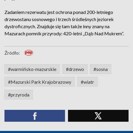
Zadaniem rezerwatu jest ochrona ponad 200-letniego
drzewostanu sosnowego i trzech śródleśnych jeziorek
dystroficznych. Znajduje się tam także inny znany na
Mazurach pomnik przyrody: 420-letni „Dąb Nad Mukrem”.
Źródło:
#warmińsko-mazurskie
#drzewo
#sosna
#Mazurski Park Krajobrazowy
#wiatr
#przyroda