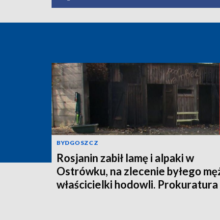
BYDGOSZCZ
Rosjanin zabił lamę i alpaki w
Ostrówku, na zlecenie byłego mę
właścicielki hodowli. Prokuratura
wysłała akt oskarżenia!