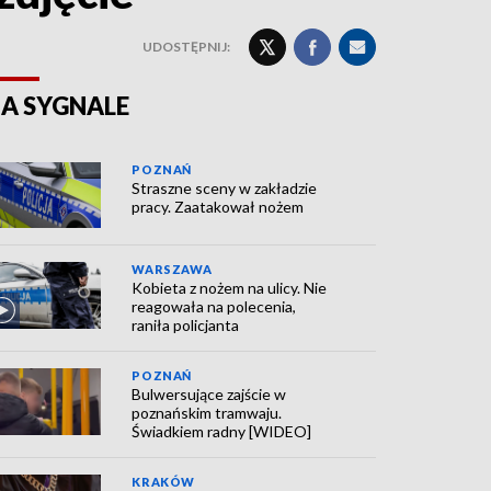
UDOSTĘPNIJ:
A SYGNALE
POZNAŃ
Straszne sceny w zakładzie
pracy. Zaatakował nożem
WARSZAWA
Kobieta z nożem na ulicy. Nie
reagowała na polecenia,
raniła policjanta
POZNAŃ
Bulwersujące zajście w
poznańskim tramwaju.
Świadkiem radny [WIDEO]
KRAKÓW