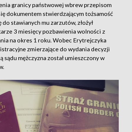
zenia granicy państwowej wbrew przepisom
a się dokumentem stwierdzającym tożsamość
ę do stawianych mu zarzutów, złożył
karze 3 miesięcy pozbawienia wolności z
ia na okres 1 roku. Wobec Erytrejczyka
stracyjne zmierzające do wydania decyzji
ją sądu mężczyzna został umieszczony w
w.