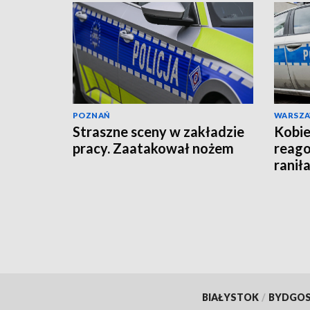
POZNAŃ
WARSZ
Straszne sceny w zakładzie
Kobie
pracy. Zaatakował nożem
reago
raniła
BIAŁYSTOK
/
BYDGO