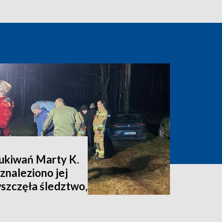
zukiwań Marty K.
znaleziono jej
wszczęła śledztwo,
nia [zdjęcia,