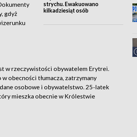
strychu. Ewakuowano
 Dokumenty
kilkadziesiąt osób
y, gdyż
wizerunku
est w rzeczywistości obywatelem Erytrei.
 w obecności tłumacza, zatrzymany
dane osobowe i obywatelstwo. 25-latek
który mieszka obecnie w Królestwie