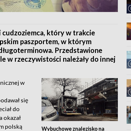
i cudzoziemca, który w trakcie
iopskim paszportem, w którym
 długoterminowa. Przedstawione
e w rzeczywistości należały do innej
anicznej w
podawał się
eciał do
a okazał
im polską
Wybuchowe znalezisko na