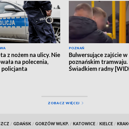
AWA
POZNAŃ
ta z nożem na ulicy. Nie
Bulwersujące zajście w
wała na polecenia,
poznańskim tramwaju.
 policjanta
Świadkiem radny [WI
ZOBACZ WIĘCEJ
SZCZ
/
GDAŃSK
/
GORZÓW WLKP.
/
KATOWICE
/
KIELCE
/
KRA