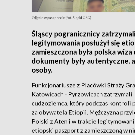
Zdjęcie w paszporcie (fot. Śląski OSG)
Śląscy pogranicznicy zatrzymal
legitymowania posłużył się et
zamieszczona była polska wiza
dokumenty były autentyczne, al
osoby.
Funkcjonariusze z Placówki Straży Gr
Katowicach - Pyrzowicach zatrzymali
cudzoziemca, który podczas kontroli 
za obywatela Etiopii. Mężczyzna przyl
Polski z Aten i w trakcie legitymowani
etiopski paszport z zamieszczoną w n