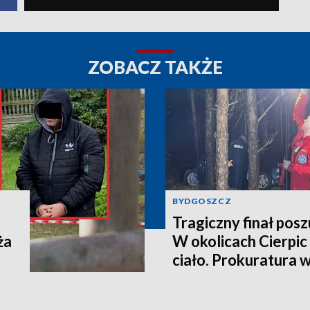
ZOBACZ TAKŻE
BYDGOSZCZ
Tragiczny finał pos
ża
W okolicach Cierpic 
ciało. Prokuratura 
kobieta miała obraże
wideo]