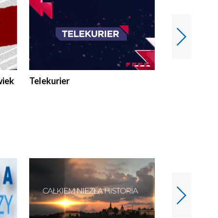
wiek
Telekurier
Kryminalna 