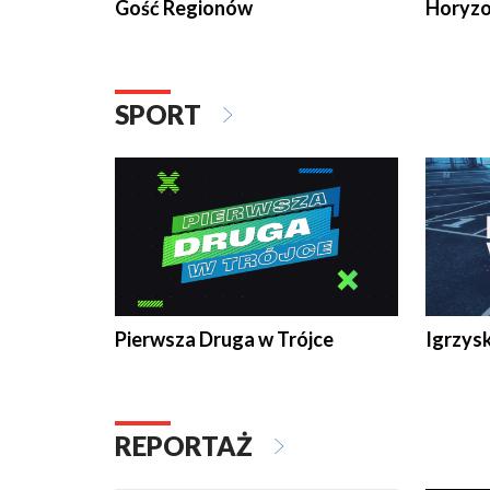
Gość Regionów
Horyzo
SPORT
Pierwsza Druga w Trójce
Igrzys
REPORTAŻ