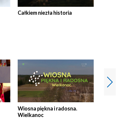
Całkiem niezła historia
Sanatoria
Wiosna piękna i radosna.
Gwiazdy od 
Wielkanoc
gwiazdki