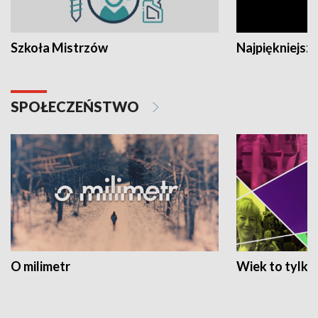
Szkoła Mistrzów
Najpiękniejsze
SPOŁECZEŃSTWO
O milimetr
Wiek to tylko 