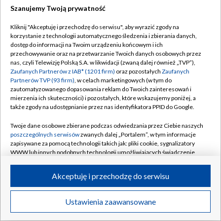
Szanujemy Twoją prywatność
Dołącz do nas:
Kliknij "Akceptuję i przechodzę do serwisu", aby wyrazić zgody na
korzystanie z technologii automatycznego śledzenia i zbierania danych,
TVP
dostęp do informacji na Twoim urządzeniu końcowym i ich
Abonament TVP
przechowywanie oraz na przetwarzanie Twoich danych osobowych przez
Regulamin TVP
nas, czyli Telewizję Polską S.A. w likwidacji (zwaną dalej również „TVP”),
Emisja w TVP
Zaufanych Partnerów z IAB* (1201 firm)
oraz pozostałych
Zaufanych
Polityka prywatności
Partnerów TVP (93 firm)
, w celach marketingowych (w tym do
Centrum informacji TVP
Moje zgody
zautomatyzowanego dopasowania reklam do Twoich zainteresowań i
mierzenia ich skuteczności) i pozostałych, które wskazujemy poniżej, a
Naziemna Telewizja Cyfrowa
Pomoc
także zgody na udostępnianie przez nas identyfikatora PPID do Google.
Sklep TVP
Biuro reklamy
Twoje dane osobowe zbierane podczas odwiedzania przez Ciebie naszych
Rada Programowa
poszczególnych serwisów
zwanych dalej „Portalem”, w tym informacje
Kontakt
zapisywane za pomocą technologii takich jak: pliki cookie, sygnalizatory
System NOS
WWW lub innych podobnych technologii umożliwiających świadczenie
dopasowanych i bezpiecznych usług, personalizację treści oraz reklam,
Informacje o nadawcy
Kanały
udostępnianie funkcji mediów społecznościowych oraz analizowanie
Akceptuję i przechodzę do serwisu
ruchu w Internecie.
Program dla prasy
©2026 Telewizja Polska S.A. w likwidacji
Biuro Reklamy
Twoje dane osobowe zbierane podczas odwiedzania przez Ciebie
Ustawienia zaawansowane
poszczególnych serwisów
na Portalu, takie jak adresy IP, identyfikatory
Ogłoszenie przetargowe
Twoich urządzeń końcowych i identyfikatory plików cookie, informacje o