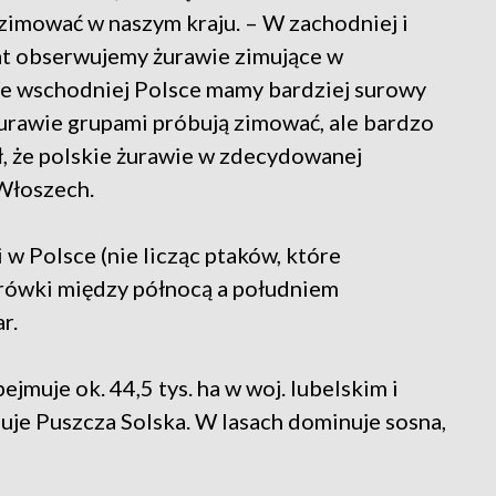
 zimować w naszym kraju. – W zachodniej i
lat obserwujemy żurawie zimujące w
We wschodniej Polsce mamy bardziej surowy
e żurawie grupami próbują zimować, ale bardzo
ł, że polskie żurawie w zdecydowanej
 Włoszech.
i w Polsce (nie licząc ptaków, które
drówki między północą a południem
r.
ejmuje ok. 44,5 tys. ha w woj. lubelskim i
uje Puszcza Solska. W lasach dominuje sosna,