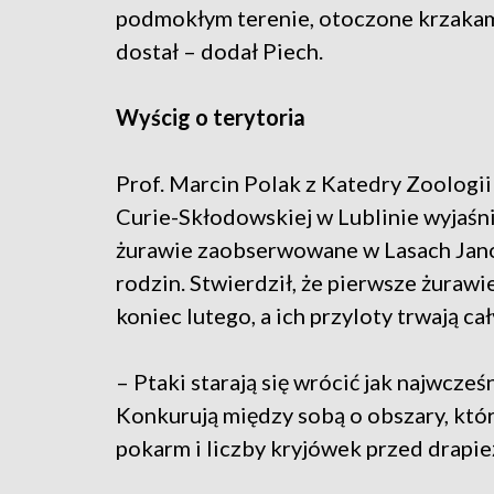
podmokłym terenie, otoczone krzakami.
dostał – dodał Piech.
Wyścig o terytoria
Prof. Marcin Polak z Katedry Zoologi
Curie-Skłodowskiej w Lublinie wyjaśnił
żurawie zaobserwowane w Lasach Jano
rodzin. Stwierdził, że pierwsze żurawi
koniec lutego, a ich przyloty trwają ca
– Ptaki starają się wrócić jak najwcześn
Konkurują między sobą o obszary, któ
pokarm i liczby kryjówek przed drapie