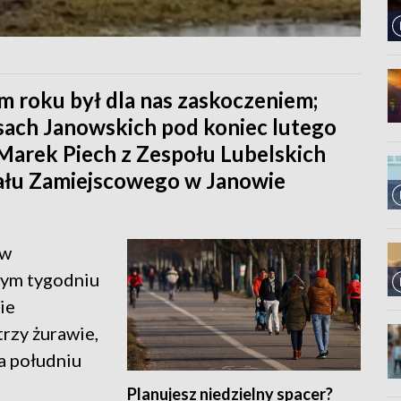
m roku był dla nas zaskoczeniem;
asach Janowskich pod koniec lutego
Marek Piech z Zespołu Lubelskich
ału Zamiejscowego w Janowie
ów
tym tygodniu
ie
rzy żurawie,
na południu
Planujesz niedzielny spacer?