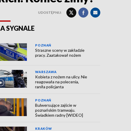
UDOSTĘPNIJ:
A SYGNALE
POZNAŃ
Straszne sceny w zakładzie
pracy. Zaatakował nożem
WARSZAWA
Kobieta z nożem na ulicy. Nie
reagowała na polecenia,
raniła policjanta
POZNAŃ
Bulwersujące zajście w
poznańskim tramwaju.
Świadkiem radny [WIDEO]
KRAKÓW