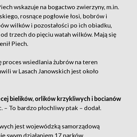
ech wskazuje na bogactwo zwierzyny, m.in.
skiego, rosnące pogłowie łosi, bobrów i
ów wilków i pozostałości po ich obiadku,
t od trzech do pięciu watah wilków. Mają się
enił Piech.
ę proces wsiedlania żubrów na teren
wili w Lasach Janowskich jest około
cej bielików, orlików krzykliwych i bocianów
. – To bardzo płochliwy ptak – dodał.
owych jest wojewódzką samorządową
uje swym działaniem 17 parków