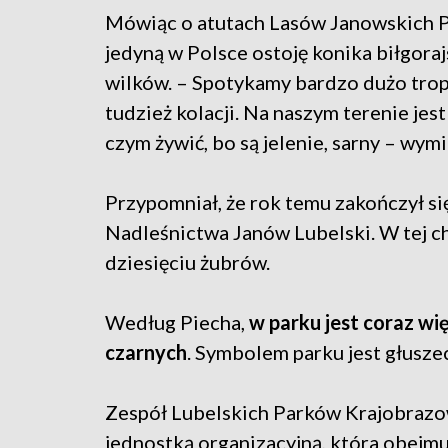
Mówiąc o atutach Lasów Janowskich Pi
jedyną w Polsce ostoję konika biłgoraj
wilków. – Spotykamy bardzo dużo trop
tudzież kolacji. Na naszym terenie jes
czym żywić, bo są jelenie, sarny – wymi
Przypomniał, że rok temu zakończył si
Nadleśnictwa Janów Lubelski. W tej ch
dziesięciu żubrów.
Według Piecha,
w parku jest coraz wię
czarnych
. Symbolem parku jest głuszec
Zespół Lubelskich Parków Krajobraz
jednostką organizacyjną, która obejm