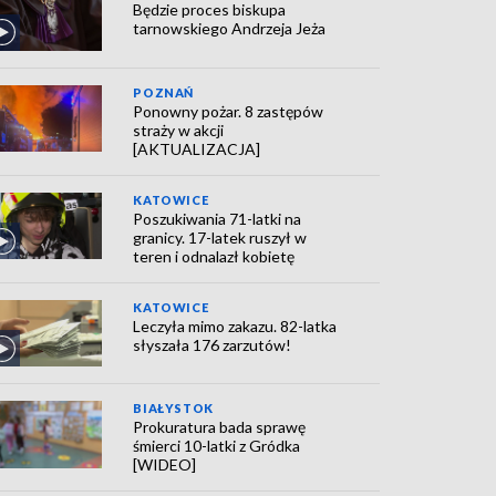
Będzie proces biskupa
tarnowskiego Andrzeja Jeża
POZNAŃ
Ponowny pożar. 8 zastępów
straży w akcji
[AKTUALIZACJA]
KATOWICE
Poszukiwania 71-latki na
granicy. 17-latek ruszył w
teren i odnalazł kobietę
KATOWICE
Leczyła mimo zakazu. 82-latka
słyszała 176 zarzutów!
BIAŁYSTOK
Prokuratura bada sprawę
śmierci 10-latki z Gródka
[WIDEO]