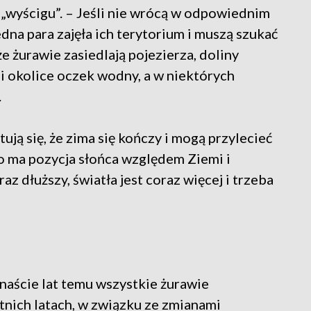
„wyścigu”. – Jeśli nie wrócą w odpowiednim
edna para zajęła ich terytorium i muszą szukać
że żurawie zasiedlają pojezierza, doliny
i okolice oczek wodny, a w niektórych
.
tują się, że zima się kończy i mogą przylecieć
o ma pozycja słońca względem Ziemi i
az dłuższy, światła jest coraz więcej i trzeba
anaście lat temu wszystkie żurawie
atnich latach, w związku ze zmianami