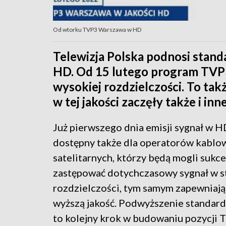
Od wtorku TVP3 Warszawa w HD
Telewizja Polska podnosi sta
HD. Od 15 lutego program TVP
wysokiej rozdzielczości. To ta
w tej jakości zaczęły także i in
Już pierwszego dnia emisji sygnał w H
dostępny także dla operatorów kablow
satelitarnych, którzy będą mogli sukc
zastępować dotychczasowy sygnał w 
rozdzielczości, tym samym zapewniaj
wyższą jakość. Podwyższenie standar
to kolejny krok w budowaniu pozycji