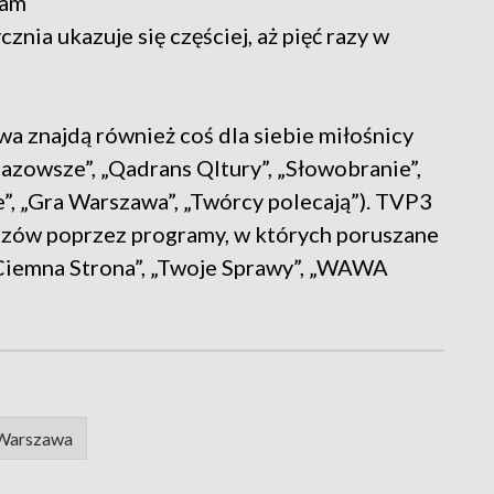
ram
nia ukazuje się częściej, aż pięć razy w
 znajdą również coś dla siebie miłośnicy
Mazowsze”, „Qadrans Qltury”, „Słowobranie”,
e”, „Gra Warszawa”, „Twórcy polecają”). TVP3
dzów poprzez programy, w których poruszane
„Ciemna Strona”, „Twoje Sprawy”, „WAWA
Warszawa