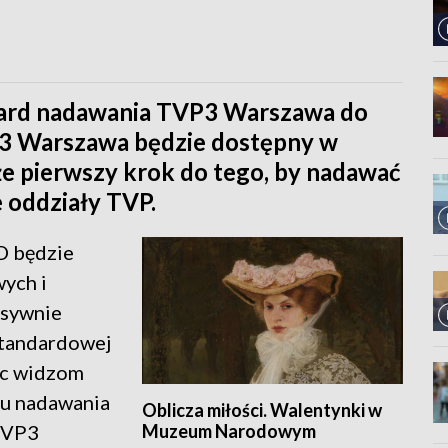
ndard nadawania TVP3 Warszawa do
3 Warszawa będzie dostępny w
kże pierwszy krok do tego, by nadawać
ne oddziały TVP.
D będzie
ych i
esywnie
standardowej
ąc widzom
du nadawania
Oblicza miłości. Walentynki w
Muzeum Narodowym
 TVP3