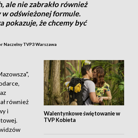
, ale nie zabrakło również
w odświeżonej formule.
 pokazuje, że chcemy być
tor Naczelny TVP3 Warszawa
Mazowsza”,
odarce,
raz
iał również
y i
Walentynkowe świętowanie w
TVP Kobieta
towej.
 widzów