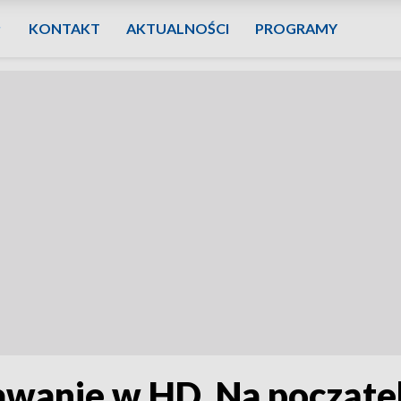
KONTAKT
AKTUALNOŚCI
PROGRAMY
awanie w HD. Na począt