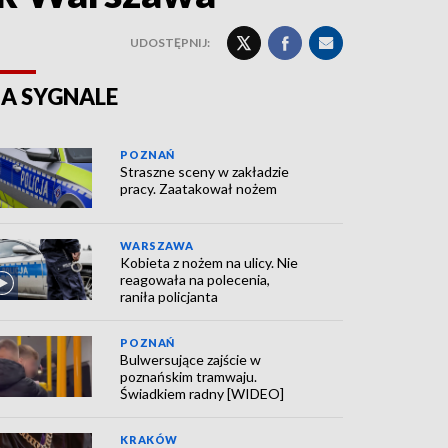
UDOSTĘPNIJ:
A SYGNALE
POZNAŃ
Straszne sceny w zakładzie
pracy. Zaatakował nożem
WARSZAWA
Kobieta z nożem na ulicy. Nie
reagowała na polecenia,
raniła policjanta
POZNAŃ
Bulwersujące zajście w
poznańskim tramwaju.
Świadkiem radny [WIDEO]
KRAKÓW