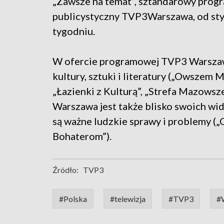
„Zawsze na temat”, sztandarowy prog
publicystyczny TVP3Warszawa, od stycz
tygodniu.
W ofercie programowej TVP3 Warszawa
kultury, sztuki i literatury („Owszem 
„Łazienki z Kulturą”, „Strefa Mazowsz
Warszawa jest także blisko swoich wi
są ważne ludzkie sprawy i problemy (
Bohaterom”).
Źródło:
TVP3
#Polska
#telewizja
#TVP3
#