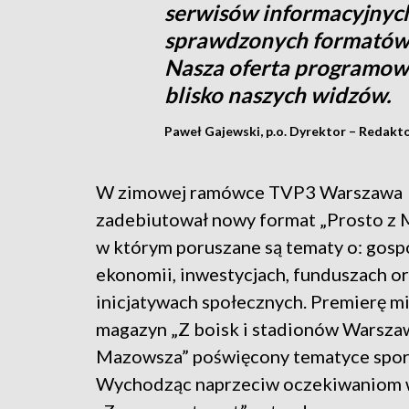
serwisów informacyjnych
sprawdzonych formatów 
Nasza oferta programowa
blisko naszych widzów.
Paweł Gajewski, p.o. Dyrektor – Redak
W zimowej ramówce TVP3 Warszawa
zadebiutował nowy format „Prosto z 
w którym poruszane są tematy o: gosp
ekonomii, inwestycjach, funduszach o
inicjatywach społecznych. Premierę m
magazyn „Z boisk i stadionów Warszaw
Mazowsza” poświęcony tematyce spor
Wychodząc naprzeciw oczekiwaniom