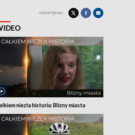
UDOSTĘPNIJ:
WIDEO
ałkiem niezła historia: Blizny miasta