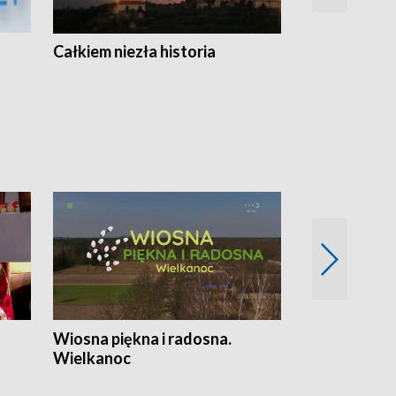
Całkiem niezła historia
Sanatoria
Wiosna piękna i radosna.
Gwiazdy od 
Wielkanoc
gwiazdki