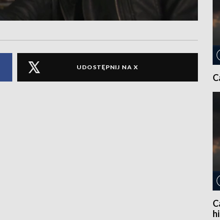
UDOSTĘPNIJ NA X
C
C
h