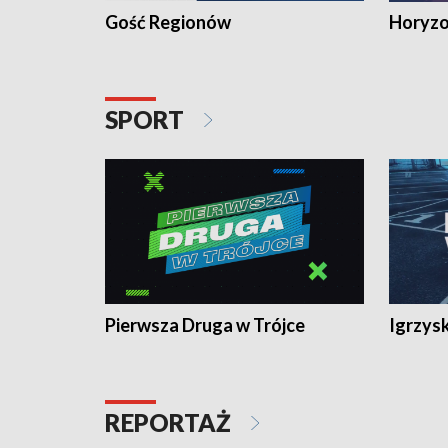
Gość Regionów
Horyzo
SPORT
Pierwsza Druga w Trójce
Igrzys
REPORTAŻ