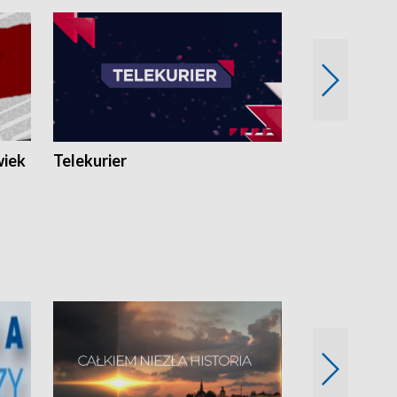
wiek
Telekurier
Kryminalna 