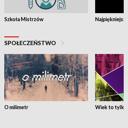
Szkoła Mistrzów
Najpiękniejsze
SPOŁECZEŃSTWO
O milimetr
Wiek to tylko 