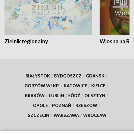
Zielnik regionalny
Wiosna na RO
BIAŁYSTOK
/
BYDGOSZCZ
/
GDAŃSK
/
GORZÓW WLKP.
/
KATOWICE
/
KIELCE
/
KRAKÓW
/
LUBLIN
/
ŁÓDŹ
/
OLSZTYN
/
OPOLE
/
POZNAŃ
/
RZESZÓW
/
SZCZECIN
/
WARSZAWA
/
WROCŁAW