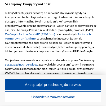
Szanujemy Twoją prywatność
Dołącz do nas:
Kliknij "Akceptuję i przechodzę do serwisu", aby wyrazić zgody na
korzystanie z technologii automatycznego śledzenia i zbierania danych,
TVP
dostęp do informacji na Twoim urządzeniu końcowym i ich
Abonament TVP
przechowywanie oraz na przetwarzanie Twoich danych osobowych przez
Regulamin TVP
nas, czyli Telewizję Polską S.A. w likwidacji (zwaną dalej również „TVP”),
Emisja w TVP
Zaufanych Partnerów z IAB* (1201 firm)
oraz pozostałych
Zaufanych
Polityka prywatności
Partnerów TVP (93 firm)
, w celach marketingowych (w tym do
Centrum informacji TVP
Moje zgody
zautomatyzowanego dopasowania reklam do Twoich zainteresowań i
mierzenia ich skuteczności) i pozostałych, które wskazujemy poniżej, a
Naziemna Telewizja Cyfrowa
Pomoc
także zgody na udostępnianie przez nas identyfikatora PPID do Google.
Sklep TVP
Biuro reklamy
Twoje dane osobowe zbierane podczas odwiedzania przez Ciebie naszych
Rada Programowa
poszczególnych serwisów
zwanych dalej „Portalem”, w tym informacje
Kontakt
zapisywane za pomocą technologii takich jak: pliki cookie, sygnalizatory
System NOS
WWW lub innych podobnych technologii umożliwiających świadczenie
dopasowanych i bezpiecznych usług, personalizację treści oraz reklam,
Informacje o nadawcy
Kanały
udostępnianie funkcji mediów społecznościowych oraz analizowanie
Akceptuję i przechodzę do serwisu
ruchu w Internecie.
Program dla prasy
©2026 Telewizja Polska S.A. w likwidacji
Biuro Reklamy
Twoje dane osobowe zbierane podczas odwiedzania przez Ciebie
Ustawienia zaawansowane
poszczególnych serwisów
na Portalu, takie jak adresy IP, identyfikatory
Ogłoszenie przetargowe
Twoich urządzeń końcowych i identyfikatory plików cookie, informacje o