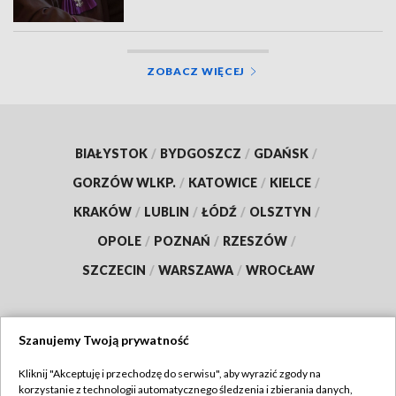
ZOBACZ WIĘCEJ
BIAŁYSTOK
/
BYDGOSZCZ
/
GDAŃSK
/
GORZÓW WLKP.
/
KATOWICE
/
KIELCE
/
KRAKÓW
/
LUBLIN
/
ŁÓDŹ
/
OLSZTYN
/
OPOLE
/
POZNAŃ
/
RZESZÓW
/
SZCZECIN
/
WARSZAWA
/
WROCŁAW
Szanujemy Twoją prywatność
Dołącz do nas:
Kliknij "Akceptuję i przechodzę do serwisu", aby wyrazić zgody na
korzystanie z technologii automatycznego śledzenia i zbierania danych,
TVP