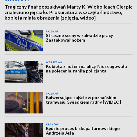
Tragiczny finał poszukiwań Marty K. W okolicach Cierpic
znaleziono jej ciało. Prokuratura wszczęła śledztwo,
kobieta miała obrażenia [zdjęcia, wideo]
POZNAŃ
Straszne sceny w zakładzie pracy.
Zaatakował nożem
WARSZAWA
Kobieta z nożem na ulicy. Nie reagowała
na polecenia, raniła policjanta
POZNAŃ
Bulwersujące zajście w poznańskim
tramwaju. Świadkiem radny [WIDEO]
KRAKÓW
Będzie proces biskupa tarnowskiego
Andrzeja Jeża