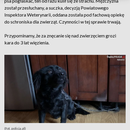
psa pogłaskać, ten od razu kulił się ze strachu. Mężczyzna
został przesłuchany, a suczka, decyzją Powiatowego
Inspektora Weterynarii, oddana została pod fachową opiekę
do schroniska dla zwierząt. Czynności w tej sprawie trwają.
Przypominamy, że za znęcanie się nad zwierzęciem grozi
kara do 3 lat więzienia.
(fot. policja.pl)