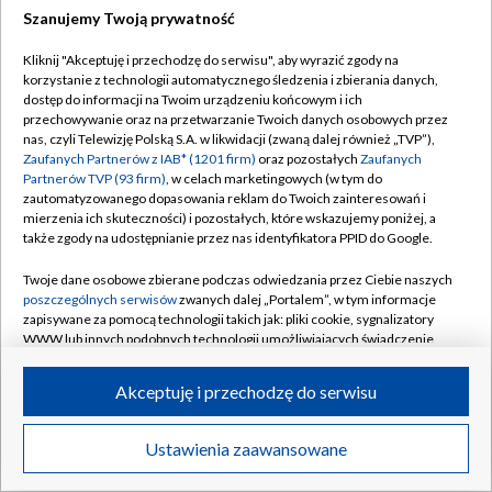
Szanujemy Twoją prywatność
Dołącz do nas:
Kliknij "Akceptuję i przechodzę do serwisu", aby wyrazić zgody na
korzystanie z technologii automatycznego śledzenia i zbierania danych,
TVP
dostęp do informacji na Twoim urządzeniu końcowym i ich
Abonament TVP
przechowywanie oraz na przetwarzanie Twoich danych osobowych przez
Regulamin TVP
nas, czyli Telewizję Polską S.A. w likwidacji (zwaną dalej również „TVP”),
Emisja w TVP
Zaufanych Partnerów z IAB* (1201 firm)
oraz pozostałych
Zaufanych
Polityka prywatności
Partnerów TVP (93 firm)
, w celach marketingowych (w tym do
Centrum informacji TVP
Moje zgody
zautomatyzowanego dopasowania reklam do Twoich zainteresowań i
mierzenia ich skuteczności) i pozostałych, które wskazujemy poniżej, a
Naziemna Telewizja Cyfrowa
Pomoc
także zgody na udostępnianie przez nas identyfikatora PPID do Google.
Sklep TVP
Biuro reklamy
Twoje dane osobowe zbierane podczas odwiedzania przez Ciebie naszych
Rada Programowa
poszczególnych serwisów
zwanych dalej „Portalem”, w tym informacje
Kontakt
zapisywane za pomocą technologii takich jak: pliki cookie, sygnalizatory
System NOS
WWW lub innych podobnych technologii umożliwiających świadczenie
dopasowanych i bezpiecznych usług, personalizację treści oraz reklam,
Informacje o nadawcy
Kanały
udostępnianie funkcji mediów społecznościowych oraz analizowanie
Akceptuję i przechodzę do serwisu
ruchu w Internecie.
Program dla prasy
©2026 Telewizja Polska S.A. w likwidacji
Biuro Reklamy
Twoje dane osobowe zbierane podczas odwiedzania przez Ciebie
Ustawienia zaawansowane
poszczególnych serwisów
na Portalu, takie jak adresy IP, identyfikatory
Ogłoszenie przetargowe
Twoich urządzeń końcowych i identyfikatory plików cookie, informacje o