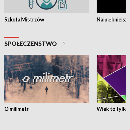
Szkoła Mistrzów
Najpiękniejsze
SPOŁECZEŃSTWO
O milimetr
Wiek to tylko 