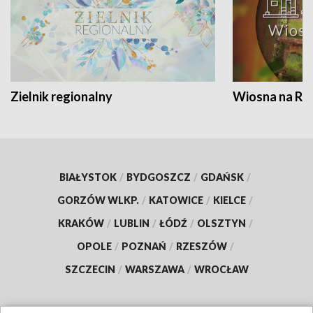
Zielnik regionalny
Wiosna na RO
BIAŁYSTOK
/
BYDGOSZCZ
/
GDAŃSK
/
GORZÓW WLKP.
/
KATOWICE
/
KIELCE
/
KRAKÓW
/
LUBLIN
/
ŁÓDŹ
/
OLSZTYN
/
OPOLE
/
POZNAŃ
/
RZESZÓW
/
SZCZECIN
/
WARSZAWA
/
WROCŁAW