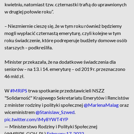
kwietniu, natomiast tzw. czternastki trafią do uprawnionych
w drugiej połowie roku”.
– Niezmiernie cieszę się, że w tym roku również będziemy
mogli wypłacić czternastą emeryturę, czyli kolejne w tym
roku świadczenie, które podreperuje budżety domowe osób
starszych – podkreśliła.
Minister przekazała, że na dodatkowe świadczenia dla
seniorów – na 13. i 14. emeryturę – od 2019 r. przeznaczono
46 mld zł.
W
#MRiPS
trwa spotkanie przedstawicieli NSZZ
"Solidarność" Krajowego Sekretariatu Emerytów i Rencistów
z minister rodziny i polityki społecznej
@MarlenaMalag
oraz
wiceministrem
@Stanislaw_Szwed
.
pic.twitter.com/iMy8YWT4YP
— Ministerstwo Rodziny i Polityki Społecznej
(@MRiPS_GOV_PL)
February 17, 2022