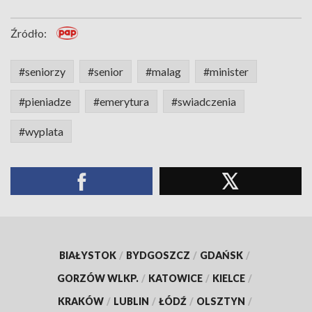
Źródło:
#seniorzy
#senior
#malag
#minister
#pieniadze
#emerytura
#swiadczenia
#wyplata
BIAŁYSTOK
/
BYDGOSZCZ
/
GDAŃSK
/
GORZÓW WLKP.
/
KATOWICE
/
KIELCE
/
KRAKÓW
/
LUBLIN
/
ŁÓDŹ
/
OLSZTYN
/