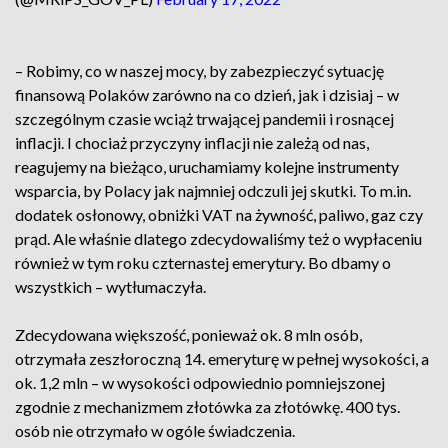
– Robimy, co w naszej mocy, by zabezpieczyć sytuację
finansową Polaków zarówno na co dzień, jak i dzisiaj – w
szczególnym czasie wciąż trwającej pandemii i rosnącej
inflacji. I chociaż przyczyny inflacji nie zależą od nas,
reagujemy na bieżąco, uruchamiamy kolejne instrumenty
wsparcia, by Polacy jak najmniej odczuli jej skutki. To m.in.
dodatek osłonowy, obniżki VAT na żywność, paliwo, gaz czy
prąd. Ale właśnie dlatego zdecydowaliśmy też o wypłaceniu
również w tym roku czternastej emerytury. Bo dbamy o
wszystkich – wytłumaczyła.
Zdecydowana większość, ponieważ ok. 8 mln osób,
otrzymała zeszłoroczną 14. emeryturę w pełnej wysokości, a
ok. 1,2 mln – w wysokości odpowiednio pomniejszonej
zgodnie z mechanizmem złotówka za złotówkę. 400 tys.
osób nie otrzymało w ogóle świadczenia.