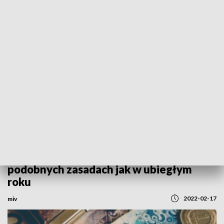
REGIONY
Maląg o 14. emeryturze: wypłata na
podobnych zasadach jak w ubiegłym
roku
2022-02-17
miv