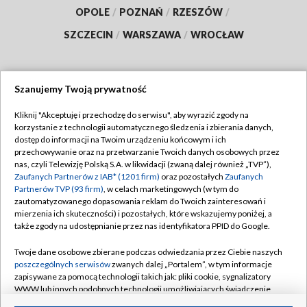
OPOLE
/
POZNAŃ
/
RZESZÓW
/
SZCZECIN
/
WARSZAWA
/
WROCŁAW
Szanujemy Twoją prywatność
Dołącz do nas:
Kliknij "Akceptuję i przechodzę do serwisu", aby wyrazić zgody na
korzystanie z technologii automatycznego śledzenia i zbierania danych,
TVP
dostęp do informacji na Twoim urządzeniu końcowym i ich
Abonament TVP
przechowywanie oraz na przetwarzanie Twoich danych osobowych przez
Regulamin TVP
nas, czyli Telewizję Polską S.A. w likwidacji (zwaną dalej również „TVP”),
Emisja w TVP
Zaufanych Partnerów z IAB* (1201 firm)
Polityka prywatności
oraz pozostałych
Zaufanych
Partnerów TVP (93 firm)
, w celach marketingowych (w tym do
Centrum informacji TVP
Moje zgody
zautomatyzowanego dopasowania reklam do Twoich zainteresowań i
mierzenia ich skuteczności) i pozostałych, które wskazujemy poniżej, a
Naziemna Telewizja Cyfrowa
Pomoc
także zgody na udostępnianie przez nas identyfikatora PPID do Google.
Sklep TVP
Biuro reklamy
Twoje dane osobowe zbierane podczas odwiedzania przez Ciebie naszych
Rada Programowa
poszczególnych serwisów
zwanych dalej „Portalem”, w tym informacje
Kontakt
zapisywane za pomocą technologii takich jak: pliki cookie, sygnalizatory
System NOS
WWW lub innych podobnych technologii umożliwiających świadczenie
dopasowanych i bezpiecznych usług, personalizację treści oraz reklam,
Informacje o nadawcy