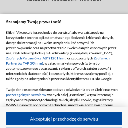
Szanujemy Twoją prywatność
Dołącz do nas:
Kliknij "Akceptuję i przechodzę do serwisu", aby wyrazić zgody na
korzystanie z technologii automatycznego śledzenia i zbierania danych,
TVP
dostęp do informacji na Twoim urządzeniu końcowym i ich
Abonament TVP
przechowywanie oraz na przetwarzanie Twoich danych osobowych przez
Regulamin TVP
nas, czyli Telewizję Polską S.A. w likwidacji (zwaną dalej również „TVP”),
Emisja w TVP
Zaufanych Partnerów z IAB* (1201 firm)
oraz pozostałych
Zaufanych
Polityka prywatności
Partnerów TVP (93 firm)
, w celach marketingowych (w tym do
Centrum informacji TVP
Moje zgody
zautomatyzowanego dopasowania reklam do Twoich zainteresowań i
mierzenia ich skuteczności) i pozostałych, które wskazujemy poniżej, a
Naziemna Telewizja Cyfrowa
Pomoc
także zgody na udostępnianie przez nas identyfikatora PPID do Google.
Sklep TVP
Biuro reklamy
Twoje dane osobowe zbierane podczas odwiedzania przez Ciebie naszych
Rada Programowa
poszczególnych serwisów
zwanych dalej „Portalem”, w tym informacje
Kontakt
zapisywane za pomocą technologii takich jak: pliki cookie, sygnalizatory
System NOS
WWW lub innych podobnych technologii umożliwiających świadczenie
dopasowanych i bezpiecznych usług, personalizację treści oraz reklam,
Informacje o nadawcy
Kanały
udostępnianie funkcji mediów społecznościowych oraz analizowanie
Akceptuję i przechodzę do serwisu
ruchu w Internecie.
Program dla prasy
©2026 Telewizja Polska S.A. w likwidacji