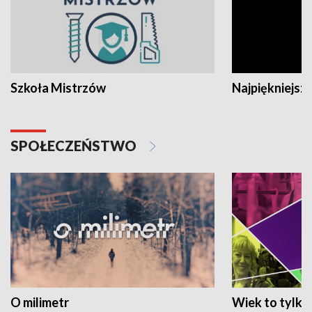
Szkoła Mistrzów
Najpiękniejsze
SPOŁECZEŃSTWO
O milimetr
Wiek to tylko 