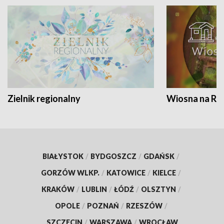
Zielnik regionalny
Wiosna na RO
BIAŁYSTOK
/
BYDGOSZCZ
/
GDAŃSK
/
GORZÓW WLKP.
/
KATOWICE
/
KIELCE
/
KRAKÓW
/
LUBLIN
/
ŁÓDŹ
/
OLSZTYN
/
OPOLE
/
POZNAŃ
/
RZESZÓW
/
SZCZECIN
/
WARSZAWA
/
WROCŁAW