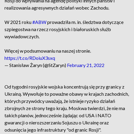
Rosji do wpływania na agendę polityki innych państw i
realizowania agresywnych działań wobec Zachodu.
W 2021 roku
#ABW
prowadziła m. in. śledztwa dotyczące
szpiegostwa na rzecz rosyjskich i białoruskich służb
wywiadowczych.
Więcej w podsumowaniu na naszej stronie.
https://t.co/RDoiuX3sxq
— Stanisław Żaryn (@StZaryn)
February 21, 2022
Od tygodni rosyjskie wojska koncentrują się przy granicy z
Ukrainą. Wywołuje to poważne obawy w krajach zachodnich,
których przywódcy uważają, że istnieje ryzyko działań
zbrojnych ze strony tego kraju. Moskwa twierdzi, że nie ma
takich planów, jednocześnie żądając od USA i NATO
gwarancji o nierozszerzaniu Sojuszu o Ukrainę oraz
odsunięcia jego infrastruktury "od granic Rosji".