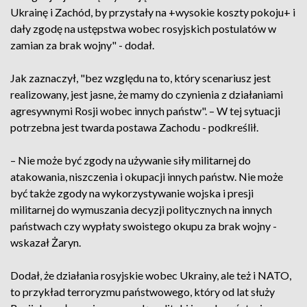
Ukrainę i Zachód, by przystały na +wysokie koszty pokoju+ i
dały zgodę na ustępstwa wobec rosyjskich postulatów w
zamian za brak wojny" - dodał.
Jak zaznaczył, "bez względu na to, który scenariusz jest
realizowany, jest jasne, że mamy do czynienia z działaniami
agresywnymi Rosji wobec innych państw". – W tej sytuacji
potrzebna jest twarda postawa Zachodu - podkreślił.
– Nie może być zgody na używanie siły militarnej do
atakowania, niszczenia i okupacji innych państw. Nie może
być także zgody na wykorzystywanie wojska i presji
militarnej do wymuszania decyzji politycznych na innych
państwach czy wypłaty swoistego okupu za brak wojny -
wskazał Żaryn.
Dodał, że działania rosyjskie wobec Ukrainy, ale też i NATO,
to przykład terroryzmu państwowego, który od lat służy