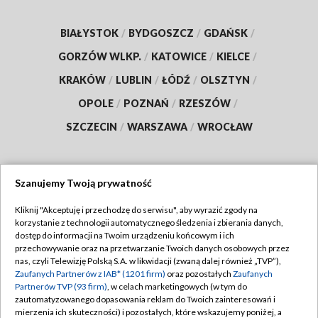
BIAŁYSTOK
/
BYDGOSZCZ
/
GDAŃSK
/
GORZÓW WLKP.
/
KATOWICE
/
KIELCE
/
KRAKÓW
/
LUBLIN
/
ŁÓDŹ
/
OLSZTYN
/
OPOLE
/
POZNAŃ
/
RZESZÓW
/
SZCZECIN
/
WARSZAWA
/
WROCŁAW
Szanujemy Twoją prywatność
Dołącz do nas:
Kliknij "Akceptuję i przechodzę do serwisu", aby wyrazić zgody na
korzystanie z technologii automatycznego śledzenia i zbierania danych,
TVP
dostęp do informacji na Twoim urządzeniu końcowym i ich
Abonament TVP
przechowywanie oraz na przetwarzanie Twoich danych osobowych przez
Regulamin TVP
nas, czyli Telewizję Polską S.A. w likwidacji (zwaną dalej również „TVP”),
Emisja w TVP
Zaufanych Partnerów z IAB* (1201 firm)
Polityka prywatności
oraz pozostałych
Zaufanych
Partnerów TVP (93 firm)
, w celach marketingowych (w tym do
Centrum informacji TVP
Moje zgody
zautomatyzowanego dopasowania reklam do Twoich zainteresowań i
mierzenia ich skuteczności) i pozostałych, które wskazujemy poniżej, a
Naziemna Telewizja Cyfrowa