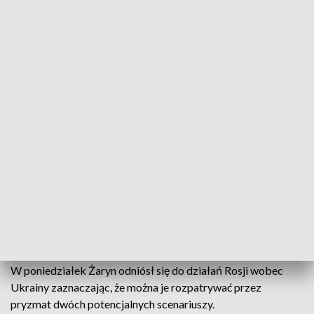
Polskie Służby Specjalne - dwa scenariusze ws. Ukrainy - fot. PAP/P. Supernak)
Obecne działania Rosji wobec Ukrainy można
rozpatrywać przez pryzmat dwóch potencjalnych
scenariuszy - napisał w poniedziałek na Twitterze
rzecznik prasowy ministra koordynatora służb
specjalnych Stanisław Żaryn. To przykład
terroryzmu państwowego - dodał.
W poniedziałek Żaryn odniósł się do działań Rosji wobec
Ukrainy zaznaczając, że można je rozpatrywać przez
pryzmat dwóch potencjalnych scenariuszy.