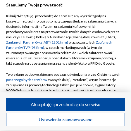
Szanujemy Twoją prywatność
Dołącz do nas:
Kliknij "Akceptuję i przechodzę do serwisu", aby wyrazić zgody na
korzystanie z technologii automatycznego śledzenia i zbierania danych,
TVP
dostęp do informacji na Twoim urządzeniu końcowym i ich
Abonament TVP
przechowywanie oraz na przetwarzanie Twoich danych osobowych przez
Regulamin TVP
nas, czyli Telewizję Polską S.A. w likwidacji (zwaną dalej również „TVP”),
Emisja w TVP
Zaufanych Partnerów z IAB* (1201 firm)
oraz pozostałych
Zaufanych
Polityka prywatności
Partnerów TVP (93 firm)
, w celach marketingowych (w tym do
Centrum informacji TVP
Moje zgody
zautomatyzowanego dopasowania reklam do Twoich zainteresowań i
mierzenia ich skuteczności) i pozostałych, które wskazujemy poniżej, a
Naziemna Telewizja Cyfrowa
Pomoc
także zgody na udostępnianie przez nas identyfikatora PPID do Google.
Sklep TVP
Biuro reklamy
Twoje dane osobowe zbierane podczas odwiedzania przez Ciebie naszych
Rada Programowa
poszczególnych serwisów
zwanych dalej „Portalem”, w tym informacje
Kontakt
zapisywane za pomocą technologii takich jak: pliki cookie, sygnalizatory
System NOS
WWW lub innych podobnych technologii umożliwiających świadczenie
dopasowanych i bezpiecznych usług, personalizację treści oraz reklam,
Informacje o nadawcy
Kanały
udostępnianie funkcji mediów społecznościowych oraz analizowanie
Akceptuję i przechodzę do serwisu
ruchu w Internecie.
Program dla prasy
©2026 Telewizja Polska S.A. w likwidacji
Biuro Reklamy
Twoje dane osobowe zbierane podczas odwiedzania przez Ciebie
Ustawienia zaawansowane
poszczególnych serwisów
na Portalu, takie jak adresy IP, identyfikatory
Ogłoszenie przetargowe
Twoich urządzeń końcowych i identyfikatory plików cookie, informacje o