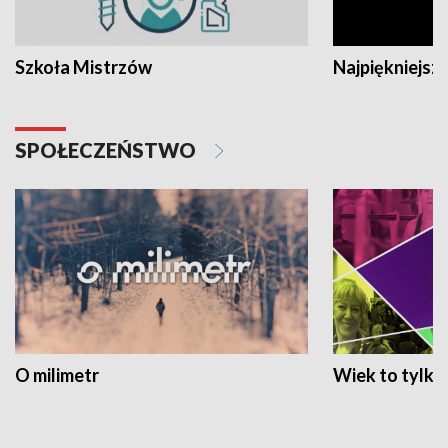
Szkoła Mistrzów
Najpiękniejsze
SPOŁECZEŃSTWO
O milimetr
Wiek to tylko 