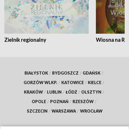
Zielnik regionalny
Wiosna na RO
BIAŁYSTOK
/
BYDGOSZCZ
/
GDAŃSK
/
GORZÓW WLKP.
/
KATOWICE
/
KIELCE
/
KRAKÓW
/
LUBLIN
/
ŁÓDŹ
/
OLSZTYN
/
OPOLE
/
POZNAŃ
/
RZESZÓW
/
SZCZECIN
/
WARSZAWA
/
WROCŁAW