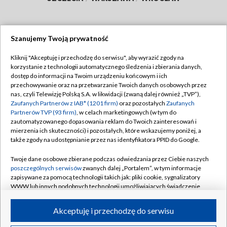
Szanujemy Twoją prywatność
Dołącz do nas:
Kliknij "Akceptuję i przechodzę do serwisu", aby wyrazić zgody na
korzystanie z technologii automatycznego śledzenia i zbierania danych,
TVP
dostęp do informacji na Twoim urządzeniu końcowym i ich
Abonament TVP
przechowywanie oraz na przetwarzanie Twoich danych osobowych przez
Regulamin TVP
nas, czyli Telewizję Polską S.A. w likwidacji (zwaną dalej również „TVP”),
Emisja w TVP
Zaufanych Partnerów z IAB* (1201 firm)
oraz pozostałych
Zaufanych
Polityka prywatności
Partnerów TVP (93 firm)
, w celach marketingowych (w tym do
Centrum informacji TVP
Moje zgody
zautomatyzowanego dopasowania reklam do Twoich zainteresowań i
mierzenia ich skuteczności) i pozostałych, które wskazujemy poniżej, a
Naziemna Telewizja Cyfrowa
Pomoc
także zgody na udostępnianie przez nas identyfikatora PPID do Google.
Sklep TVP
Biuro reklamy
Twoje dane osobowe zbierane podczas odwiedzania przez Ciebie naszych
Rada Programowa
poszczególnych serwisów
zwanych dalej „Portalem”, w tym informacje
Kontakt
zapisywane za pomocą technologii takich jak: pliki cookie, sygnalizatory
System NOS
WWW lub innych podobnych technologii umożliwiających świadczenie
dopasowanych i bezpiecznych usług, personalizację treści oraz reklam,
Informacje o nadawcy
Kanały
udostępnianie funkcji mediów społecznościowych oraz analizowanie
Akceptuję i przechodzę do serwisu
ruchu w Internecie.
Program dla prasy
©2026 Telewizja Polska S.A. w likwidacji