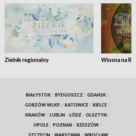
Zielnik regionalny
Wiosna na RO
BIAŁYSTOK
/
BYDGOSZCZ
/
GDAŃSK
/
GORZÓW WLKP.
/
KATOWICE
/
KIELCE
/
KRAKÓW
/
LUBLIN
/
ŁÓDŹ
/
OLSZTYN
/
OPOLE
/
POZNAŃ
/
RZESZÓW
/
SZCZECIN
/
WARSZAWA
/
WROCŁAW