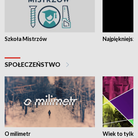
Szkoła Mistrzów
Najpiękniejsze
SPOŁECZEŃSTWO
O milimetr
Wiek to tylko 