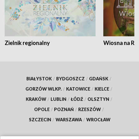
Zielnik regionalny
Wiosna na RO
BIAŁYSTOK
/
BYDGOSZCZ
/
GDAŃSK
/
GORZÓW WLKP.
/
KATOWICE
/
KIELCE
/
KRAKÓW
/
LUBLIN
/
ŁÓDŹ
/
OLSZTYN
/
OPOLE
/
POZNAŃ
/
RZESZÓW
/
SZCZECIN
/
WARSZAWA
/
WROCŁAW