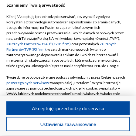
Szanujemy Twoją prywatność
Dołącz do nas:
Kliknij "Akceptuję i przechodzę do serwisu", aby wyrazić zgody na
korzystanie z technologii automatycznego śledzenia i zbierania danych,
TVP
dostęp do informacji na Twoim urządzeniu końcowym i ich
Abonament TVP
przechowywanie oraz na przetwarzanie Twoich danych osobowych przez
Regulamin TVP
nas, czyli Telewizję Polską S.A. w likwidacji (zwaną dalej również „TVP”),
Emisja w TVP
Zaufanych Partnerów z IAB* (1201 firm)
oraz pozostałych
Zaufanych
Polityka prywatności
Partnerów TVP (93 firm)
, w celach marketingowych (w tym do
Centrum informacji TVP
Moje zgody
zautomatyzowanego dopasowania reklam do Twoich zainteresowań i
mierzenia ich skuteczności) i pozostałych, które wskazujemy poniżej, a
Naziemna Telewizja Cyfrowa
Pomoc
także zgody na udostępnianie przez nas identyfikatora PPID do Google.
Sklep TVP
Biuro reklamy
Twoje dane osobowe zbierane podczas odwiedzania przez Ciebie naszych
Rada Programowa
poszczególnych serwisów
zwanych dalej „Portalem”, w tym informacje
Kontakt
zapisywane za pomocą technologii takich jak: pliki cookie, sygnalizatory
System NOS
WWW lub innych podobnych technologii umożliwiających świadczenie
dopasowanych i bezpiecznych usług, personalizację treści oraz reklam,
Informacje o nadawcy
Kanały
udostępnianie funkcji mediów społecznościowych oraz analizowanie
Akceptuję i przechodzę do serwisu
ruchu w Internecie.
Program dla prasy
©2026 Telewizja Polska S.A. w likwidacji
Biuro Reklamy
Twoje dane osobowe zbierane podczas odwiedzania przez Ciebie
Ustawienia zaawansowane
poszczególnych serwisów
na Portalu, takie jak adresy IP, identyfikatory
Ogłoszenie przetargowe
Twoich urządzeń końcowych i identyfikatory plików cookie, informacje o