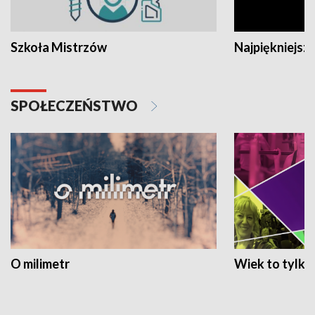
Szkoła Mistrzów
Najpiękniejsze
SPOŁECZEŃSTWO
O milimetr
Wiek to tylko 