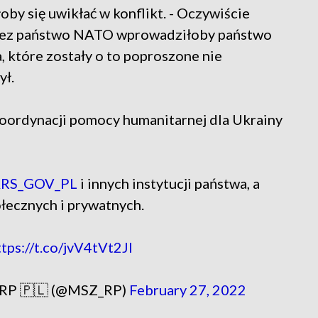
y się uwikłać w konflikt. - Oczywiście
przez państwo NATO wprowadziłoby państwo
, które zostały o to poproszone nie
ył.
oordynacji pomocy humanitarnej dla Ukrainy
RS_GOV_PL
i innych instytucji państwa, a
łecznych i prywatnych.
ttps://t.co/jvV4tVt2Jl
h RP 🇵🇱 (@MSZ_RP)
February 27, 2022