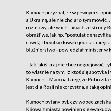
Kumoch przyznał, że w pewnym stopniu 
a Ukrainą, ale nie chciał o tym mówić. 
rozmowy, ale w ich ramach ze strony Ros
obraźliwe, jak np. "postulat denazyfik
chwilą zbombardowało jedno z miejsc 
bluźnierstwo - powiedział minister w 
- Jak jakiś kraj nie chce negocjować, t
to właśnie na tym, iż ktoś się spotyka 
Kumoch. - Mam nadzieję, że Putin zda 
jest dla Rosji niekorzystna, a taką opin
Kumoch pytany był, czy wobec zaciskaj
Kijowa z miasta powinien się ewakuo