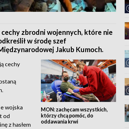
ą cechy zbrodni wojennych, które nie
dkreślił w środę szef
i Międzynarodowej Jakub Kumoch.
ją cechy
ostaną
h.
ie wojska
MON: zachęcam wszystkich,
którzy chcą pomóc, do
t od
oddawania krwi
inę z hasłem