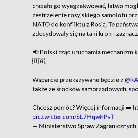
chciało go wyegzekwować, łatwo mogłob
zestrzelenie rosyjskiego samolotu 
NATO do konfliktu z Rosją. Te państwa
zdecydowały się na taki krok - zaznacz
📢 Polski rząd uruchamia mechanizm k
🇺🇦.
Wsparcie przekazywane będzie z
@RA
także ze środków samorządowych, spo
Chcesz pomóc? Więcej informacji ➡️
h
pic.twitter.com/SL7HqwhPvT
— Ministerstwo Spraw Zagranicznyc