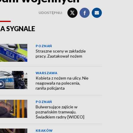
UDOSTĘPNIJ:
A SYGNALE
POZNAŃ
Straszne sceny w zakładzie
pracy. Zaatakował nożem
WARSZAWA
Kobieta z nożem na ulicy. Nie
reagowała na polecenia,
raniła policjanta
POZNAŃ
Bulwersujące zajście w
poznańskim tramwaju.
Świadkiem radny [WIDEO]
KRAKÓW