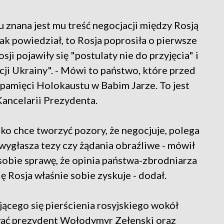
znana jest mu treść negocjacji między Rosją
Jak powiedział, to Rosja poprosiła o pierwsze
ji pojawiły się "postulaty nie do przyjęcia" i
acji Ukrainy". - Mówi to państwo, które przed
pamięci Holokaustu w Babim Jarze. To jest
Kancelarii Prezydenta.
ylko chce tworzyć pozory, że negocjuje, polega
i wygłasza tezy czy żądania obraźliwe - mówił
sobie sprawę, że opinia państwa-zbrodniarza
ię Rosja właśnie sobie zyskuje - dodał.
ącego się pierścienia rosyjskiego wokół
wać prezydent Wołodymyr Zełenski oraz