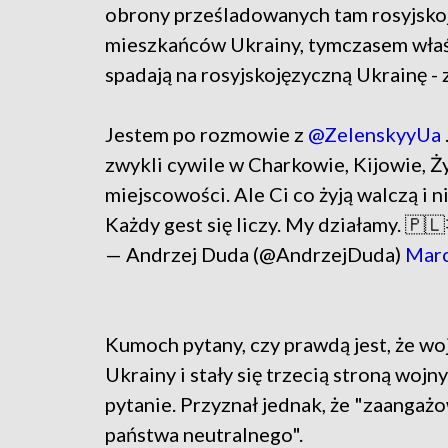
obrony prześladowanych tam rosyjsko
mieszkańców Ukrainy, tymczasem wła
spadają na rosyjskojęzyczną Ukrainę - 
Jestem po rozmowie z
@ZelenskyyUa
zwykli cywile w Charkowie, Kijowie, Ży
miejscowości. Ale Ci co żyją walczą i 
Każdy gest się liczy. My działamy. 🇵
— Andrzej Duda (@AndrzejDuda)
Marc
Kumoch pytany, czy prawdą jest, że wo
Ukrainy i stały się trzecią stroną woj
pytanie. Przyznał jednak, że "zaangaż
państwa neutralnego".