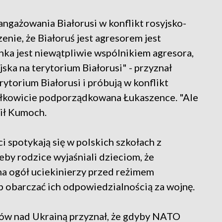
ngażowania Białorusi w konflikt rosyjsko-
nie, że Białoruś jest agresorem jest
ka jest niewątpliwie wspólnikiem agresora,
ska na terytorium Białorusi" - przyznał
erytorium Białorusi i próbują w konflikt
 całkowicie podporządkowana Łukaszence. "Ale
lił Kumoch.
i spotykają się w polskich szkołach z
by rodzice wyjaśniali dzieciom, że
na ogół uciekinierzy przed reżimem
b obarczać ich odpowiedzialnością za wojnę.
otów nad Ukrainą przyznał, że gdyby NATO