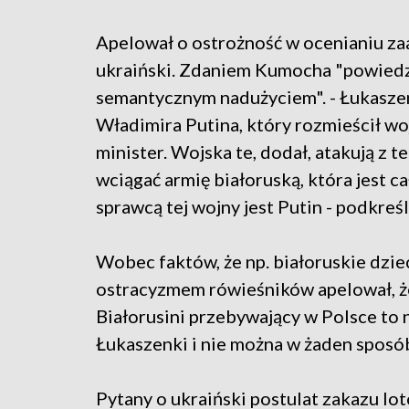
Apelował o ostrożność w ocenianiu zaa
ukraiński. Zdaniem Kumocha "powiedze
semantycznym nadużyciem". - Łukaszen
Władimira Putina, który rozmieścił woj
minister. Wojska te, dodał, atakują z t
wciągać armię białoruską, która jest
sprawcą tej wojny jest Putin - podkreś
Wobec faktów, że np. białoruskie dziec
ostracyzmem rówieśników apelował, że
Białorusini przebywający w Polsce to 
Łukaszenki i nie można w żaden sposó
Pytany o ukraiński postulat zakazu l