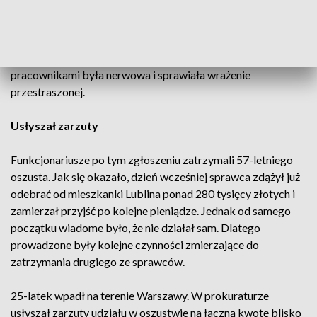
oszczędności. Kobieta zgłosiła się do placówki i poprosiła o
szybką wypłatę gotówki. W związku z tym od razu
otrzymała 50 tysięcy złotych, a kolejne 150 tysięcy miało być
dla niej przygotowane. Kobieta podczas rozmów z
pracownikami była nerwowa i sprawiała wrażenie
przestraszonej.
Usłyszał zarzuty
Funkcjonariusze po tym zgłoszeniu zatrzymali 57-letniego
oszusta. Jak się okazało, dzień wcześniej sprawca zdążył już
odebrać od mieszkanki Lublina ponad 280 tysięcy złotych i
zamierzał przyjść po kolejne pieniądze. Jednak od samego
początku wiadome było, że nie działał sam. Dlatego
prowadzone były kolejne czynności zmierzające do
zatrzymania drugiego ze sprawców.
25-latek wpadł na terenie Warszawy. W prokuraturze
usłyszał zarzuty udziału w oszustwie na łączną kwotę blisko