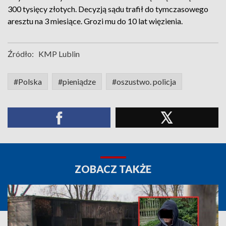
300 tysięcy złotych. Decyzją sądu trafił do tymczasowego
aresztu na 3 miesiące. Grozi mu do 10 lat więzienia.
Źródło:
KMP Lublin
#Polska
#pieniądze
#oszustwo. policja
ZOBACZ TAKŻE