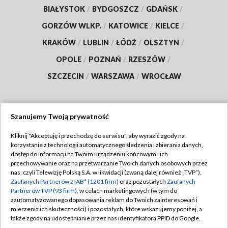
BIAŁYSTOK
/
BYDGOSZCZ
/
GDAŃSK
/
GORZÓW WLKP.
/
KATOWICE
/
KIELCE
/
KRAKÓW
/
LUBLIN
/
ŁÓDŹ
/
OLSZTYN
/
OPOLE
/
POZNAŃ
/
RZESZÓW
/
SZCZECIN
/
WARSZAWA
/
WROCŁAW
Szanujemy Twoją prywatność
Dołącz do nas:
Kliknij "Akceptuję i przechodzę do serwisu", aby wyrazić zgody na
korzystanie z technologii automatycznego śledzenia i zbierania danych,
TVP
dostęp do informacji na Twoim urządzeniu końcowym i ich
Abonament TVP
przechowywanie oraz na przetwarzanie Twoich danych osobowych przez
Regulamin TVP
nas, czyli Telewizję Polską S.A. w likwidacji (zwaną dalej również „TVP”),
Emisja w TVP
Polityka prywatności
Zaufanych Partnerów z IAB* (1201 firm)
oraz pozostałych
Zaufanych
Partnerów TVP (93 firm)
, w celach marketingowych (w tym do
Centrum informacji TVP
Moje zgody
zautomatyzowanego dopasowania reklam do Twoich zainteresowań i
mierzenia ich skuteczności) i pozostałych, które wskazujemy poniżej, a
Naziemna Telewizja Cyfrowa
Pomoc
także zgody na udostępnianie przez nas identyfikatora PPID do Google.