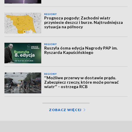
REGIONY
Prognoza pogody: Zachodni wiatr
przyniesie deszcz i burze. Najtrudniejsza
sytuacja na północy
REGIONY
Ruszyła ósma edycja Nagrody PAP im.
Ryszarda Kapuścińskiego
REGIONY
''Możliwe przerwy w dostawie prądu.
Zabezpiecz rzeczy, które może porwać
wiatr'' - ostrzega RCB
ZOBACZ WIĘCEJ