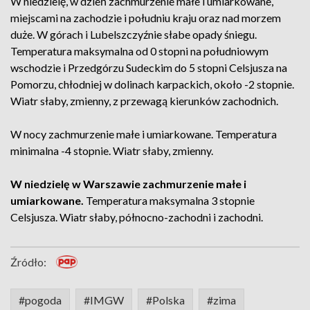
W niedzielę, w dzień zachmurzenie małe i umiarkowane,
miejscami na zachodzie i południu kraju oraz nad morzem
duże. W górach i Lubelszczyźnie słabe opady śniegu.
Temperatura maksymalna od 0 stopni na południowym
wschodzie i Przedgórzu Sudeckim do 5 stopni Celsjusza na
Pomorzu, chłodniej w dolinach karpackich, około -2 stopnie.
Wiatr słaby, zmienny, z przewagą kierunków zachodnich.
W nocy zachmurzenie małe i umiarkowane. Temperatura
minimalna -4 stopnie. Wiatr słaby, zmienny.
W niedzielę w Warszawie zachmurzenie małe i
umiarkowane.
Temperatura maksymalna 3 stopnie
Celsjusza. Wiatr słaby, północno-zachodni i zachodni.
Źródło:
#pogoda
#IMGW
#Polska
#zima