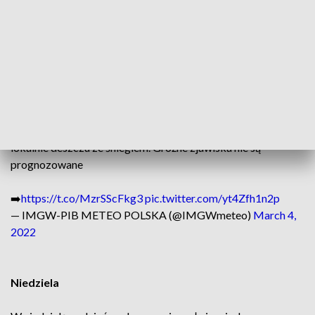
W sobotę w Warszawie zachmurzenie umiarkowane
okresami duże. Możliwe słabe opady śniegu. Temperatura
maksymalna 3 stopnie Celsjusza. Wiatr słaby, północno-
wschodni.
W ciągu najbliższych dni pogodę w Polsce będzie
kształtował wyż, tylko przejściowo nasuną się strefy
większego zachmurzenia i słabych opadów śniegu lub
lokalnie deszczu ze śniegiem. Groźne zjawiska nie są
prognozowane
➡️
https://t.co/MzrSScFkg3
pic.twitter.com/yt4Zfh1n2p
— IMGW-PIB METEO POLSKA (@IMGWmeteo)
March 4,
2022
Niedziela