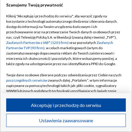
Szanujemy Twoją prywatność
Dołącz do nas:
Kliknij "Akceptuję i przechodzę do serwisu", aby wyrazić zgody na
korzystanie z technologii automatycznego śledzenia i zbierania danych,
TVP
dostęp do informacji na Twoim urządzeniu końcowym i ich
Abonament TVP
przechowywanie oraz na przetwarzanie Twoich danych osobowych przez
Regulamin TVP
nas, czyli Telewizję Polską S.A. w likwidacji (zwaną dalej również „TVP”),
Emisja w TVP
Zaufanych Partnerów z IAB* (1201 firm)
oraz pozostałych
Zaufanych
Polityka prywatności
Partnerów TVP (93 firm)
, w celach marketingowych (w tym do
Centrum informacji TVP
Moje zgody
zautomatyzowanego dopasowania reklam do Twoich zainteresowań i
mierzenia ich skuteczności) i pozostałych, które wskazujemy poniżej, a
Naziemna Telewizja Cyfrowa
Pomoc
także zgody na udostępnianie przez nas identyfikatora PPID do Google.
Sklep TVP
Biuro reklamy
Twoje dane osobowe zbierane podczas odwiedzania przez Ciebie naszych
Rada Programowa
poszczególnych serwisów
zwanych dalej „Portalem”, w tym informacje
Kontakt
zapisywane za pomocą technologii takich jak: pliki cookie, sygnalizatory
System NOS
WWW lub innych podobnych technologii umożliwiających świadczenie
dopasowanych i bezpiecznych usług, personalizację treści oraz reklam,
Informacje o nadawcy
Kanały
udostępnianie funkcji mediów społecznościowych oraz analizowanie
Akceptuję i przechodzę do serwisu
ruchu w Internecie.
Program dla prasy
©2026 Telewizja Polska S.A. w likwidacji
Biuro Reklamy
Twoje dane osobowe zbierane podczas odwiedzania przez Ciebie
Ustawienia zaawansowane
poszczególnych serwisów
na Portalu, takie jak adresy IP, identyfikatory
Ogłoszenie przetargowe
Twoich urządzeń końcowych i identyfikatory plików cookie, informacje o