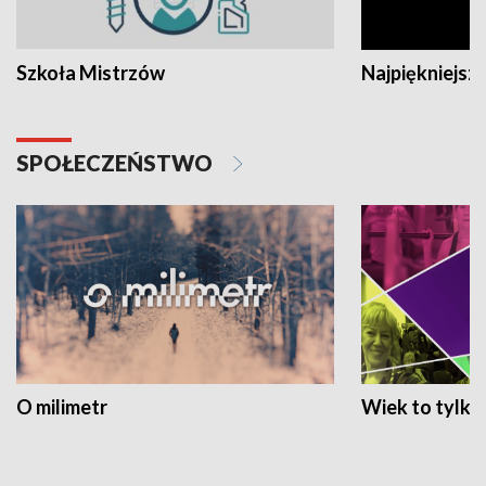
Szkoła Mistrzów
Najpiękniejsze
SPOŁECZEŃSTWO
O milimetr
Wiek to tylko 