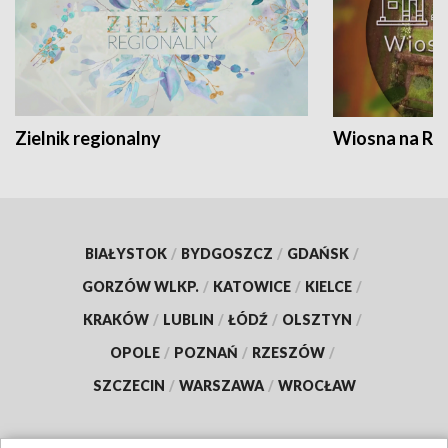
Zielnik regionalny
Wiosna na RO
BIAŁYSTOK
/
BYDGOSZCZ
/
GDAŃSK
/
GORZÓW WLKP.
/
KATOWICE
/
KIELCE
/
KRAKÓW
/
LUBLIN
/
ŁÓDŹ
/
OLSZTYN
/
OPOLE
/
POZNAŃ
/
RZESZÓW
/
SZCZECIN
/
WARSZAWA
/
WROCŁAW