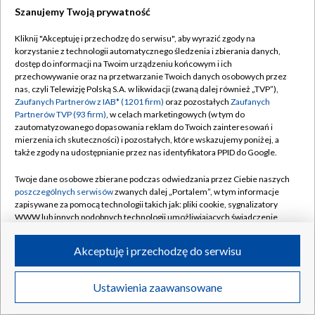
Szanujemy Twoją prywatność
Dołącz do nas:
Kliknij "Akceptuję i przechodzę do serwisu", aby wyrazić zgody na
korzystanie z technologii automatycznego śledzenia i zbierania danych,
TVP
dostęp do informacji na Twoim urządzeniu końcowym i ich
Abonament TVP
przechowywanie oraz na przetwarzanie Twoich danych osobowych przez
Regulamin TVP
nas, czyli Telewizję Polską S.A. w likwidacji (zwaną dalej również „TVP”),
Emisja w TVP
Zaufanych Partnerów z IAB* (1201 firm)
oraz pozostałych
Zaufanych
Polityka prywatności
Partnerów TVP (93 firm)
, w celach marketingowych (w tym do
Centrum informacji TVP
Moje zgody
zautomatyzowanego dopasowania reklam do Twoich zainteresowań i
mierzenia ich skuteczności) i pozostałych, które wskazujemy poniżej, a
Naziemna Telewizja Cyfrowa
Pomoc
także zgody na udostępnianie przez nas identyfikatora PPID do Google.
Sklep TVP
Biuro reklamy
Twoje dane osobowe zbierane podczas odwiedzania przez Ciebie naszych
Rada Programowa
poszczególnych serwisów
zwanych dalej „Portalem”, w tym informacje
Kontakt
zapisywane za pomocą technologii takich jak: pliki cookie, sygnalizatory
System NOS
WWW lub innych podobnych technologii umożliwiających świadczenie
dopasowanych i bezpiecznych usług, personalizację treści oraz reklam,
Informacje o nadawcy
Kanały
udostępnianie funkcji mediów społecznościowych oraz analizowanie
Akceptuję i przechodzę do serwisu
ruchu w Internecie.
Program dla prasy
©2026 Telewizja Polska S.A. w likwidacji
Biuro Reklamy
Twoje dane osobowe zbierane podczas odwiedzania przez Ciebie
Ustawienia zaawansowane
poszczególnych serwisów
na Portalu, takie jak adresy IP, identyfikatory
Ogłoszenie przetargowe
Twoich urządzeń końcowych i identyfikatory plików cookie, informacje o