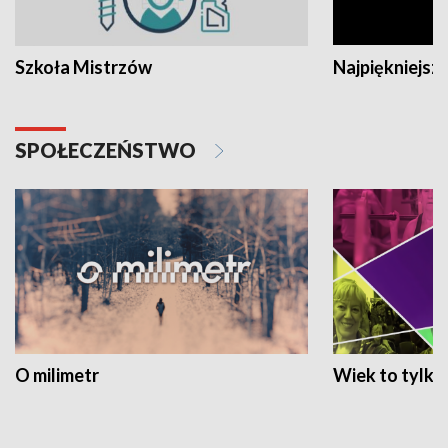
Szkoła Mistrzów
Najpiękniejsze
SPOŁECZEŃSTWO
O milimetr
Wiek to tylko 