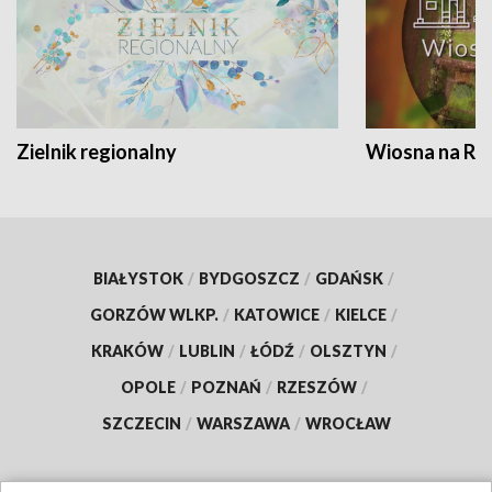
Zielnik regionalny
Wiosna na RO
BIAŁYSTOK
/
BYDGOSZCZ
/
GDAŃSK
/
GORZÓW WLKP.
/
KATOWICE
/
KIELCE
/
KRAKÓW
/
LUBLIN
/
ŁÓDŹ
/
OLSZTYN
/
OPOLE
/
POZNAŃ
/
RZESZÓW
/
SZCZECIN
/
WARSZAWA
/
WROCŁAW