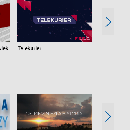
wiek
Telekurier
Kryminalna 