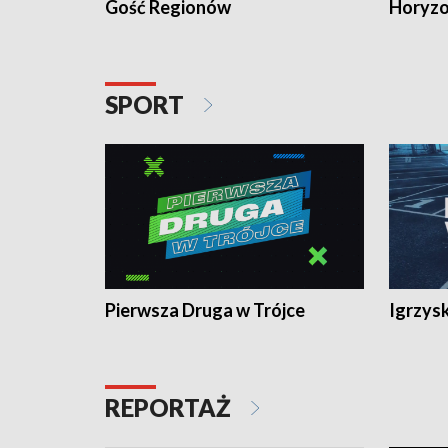
Gość Regionów
Horyzo
SPORT
Pierwsza Druga w Trójce
Igrzys
REPORTAŻ