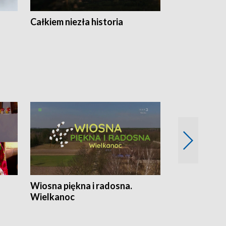
Całkiem niezła historia
Sanatoria
Wiosna piękna i radosna.
Gwiazdy od 
Wielkanoc
gwiazdki