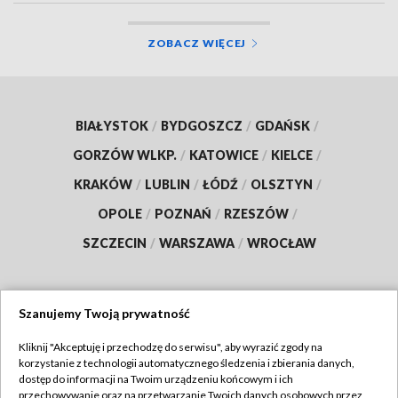
ZOBACZ WIĘCEJ
BIAŁYSTOK
/
BYDGOSZCZ
/
GDAŃSK
/
GORZÓW WLKP.
/
KATOWICE
/
KIELCE
/
KRAKÓW
/
LUBLIN
/
ŁÓDŹ
/
OLSZTYN
/
OPOLE
/
POZNAŃ
/
RZESZÓW
/
SZCZECIN
/
WARSZAWA
/
WROCŁAW
Szanujemy Twoją prywatność
Dołącz do nas:
Kliknij "Akceptuję i przechodzę do serwisu", aby wyrazić zgody na
korzystanie z technologii automatycznego śledzenia i zbierania danych,
TVP
dostęp do informacji na Twoim urządzeniu końcowym i ich
Abonament TVP
przechowywanie oraz na przetwarzanie Twoich danych osobowych przez