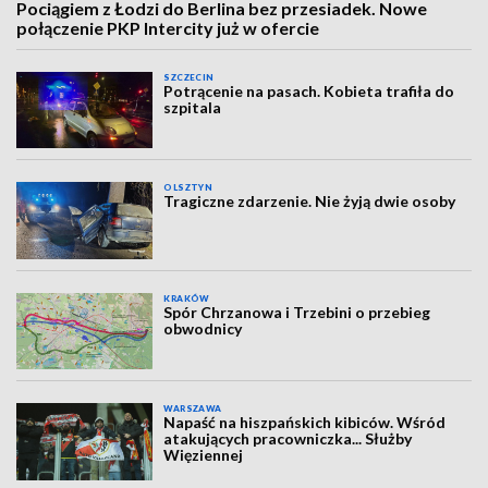
Pociągiem z Łodzi do Berlina bez przesiadek. Nowe
połączenie PKP Intercity już w ofercie
SZCZECIN
Potrącenie na pasach. Kobieta trafiła do
szpitala
OLSZTYN
Tragiczne zdarzenie. Nie żyją dwie osoby
KRAKÓW
Spór Chrzanowa i Trzebini o przebieg
obwodnicy
WARSZAWA
Napaść na hiszpańskich kibiców. Wśród
atakujących pracowniczka... Służby
Więziennej