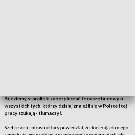
Nie wzrośnie bezrobocie, a na pewno będziemy mogli
uspokoić sytuację w gospodarce, chociażby w budownictwie,
transporcie, produkcji. Tutaj mamy olbrzymi deficyt rąk do
pracy - powiedział minister.
♦
#SygnałyDnia
: Gościem audycji jest
@AMAdamczyk
(minister
@MI_GOV_PL
).
https://t.co/Lm3OgEtS5k
— Jedynka – Program 1 Polskiego Radia (@RadiowaJedynka)
March 16, 2022
Adamczyk przyznał, że pandemia nie wyhamowała polskich
budów. -Jestem przekonany, że również ta wojna nie wpłynie
w jakiś sposób zasadniczy na tempo realizacji inwestycji. (...)
Będziemy starali się zabezpieczać te nasze budowy o
wszystkich tych, którzy dzisiaj znaleźli się w Polsce i tej
pracy szukają - tłumaczył.
Szef resortu infrastruktury powiedział, że docierają do niego
sygnały, że jest problem z przetargami w samorządach, nie