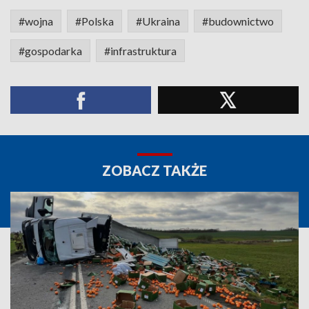
#wojna
#Polska
#Ukraina
#budownictwo
#gospodarka
#infrastruktura
ZOBACZ TAKŻE