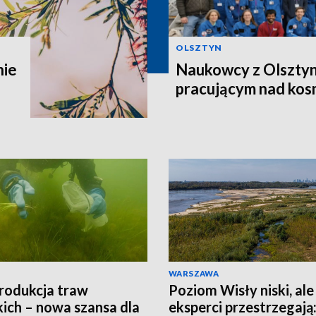
OLSZTYN
nie
Naukowcy z Olsztyn
pracującym nad kos
WARSZAWA
rodukcja traw
Poziom Wisły niski, ale
ich – nowa szansa dla
eksperci przestrzegają: