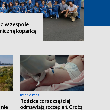
a w zespole
miczną koparką
BYDGOSZCZ
Rodzice coraz częściej
 nie
odmawiają szczepień. Grożą