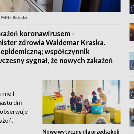
 PAP/M. Bielecki)
akażeń koronawirusem -
ister zdrowia Waldemar Kraska.
 epidemiczną; współczynnik
o wczesny sygnał, że nowych zakażeń
amie I
nastu dni
e obserwuje
ażeń.
Nowe wytyczne dla przedszkoli