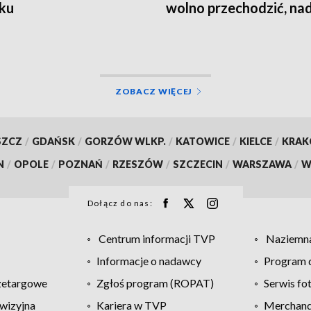
ku
wolno przechodzić, nad
jest groźna
ZOBACZ WIĘCEJ
SZCZ
/
GDAŃSK
/
GORZÓW WLKP.
/
KATOWICE
/
KIELCE
/
KRA
N
/
OPOLE
/
POZNAŃ
/
RZESZÓW
/
SZCZECIN
/
WARSZAWA
/
W
Dołącz do nas:
Centrum informacji TVP
Naziemna
Informacje o nadawcy
Program d
zetargowe
Zgłoś program (ROPAT)
Serwis fo
wizyjna
Kariera w TVP
Merchandi