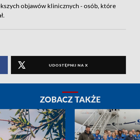
ększych objawów klinicznych - osób, które
ł.
UDOSTĘPNIJ NA X
ZOBACZ TAKŻE