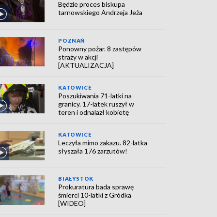
Będzie proces biskupa
tarnowskiego Andrzeja Jeża
POZNAŃ
Ponowny pożar. 8 zastępów
straży w akcji
[AKTUALIZACJA]
KATOWICE
Poszukiwania 71-latki na
granicy. 17-latek ruszył w
teren i odnalazł kobietę
KATOWICE
Leczyła mimo zakazu. 82-latka
słyszała 176 zarzutów!
BIAŁYSTOK
Prokuratura bada sprawę
śmierci 10-latki z Gródka
[WIDEO]