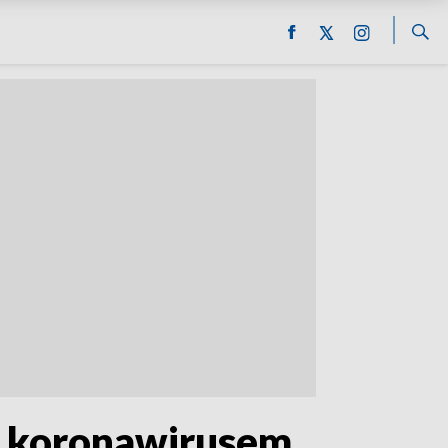
eń koronawirusem