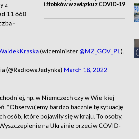
i żłobków w związku z COVID-19
y z
nad 11 660
czba -
aldekKraska
(wiceminister
@MZ_GOV_PL
).
dia (@RadiowaJedynka)
March 18, 2022
chodniej, np. w Niemczech czy w Wielkiej
eń. "Obserwujemy bardzo bacznie tę sytuację
 osób, które pojawiły się w kraju. To osoby,
. Wyszczepienie na Ukrainie przeciw COVID-