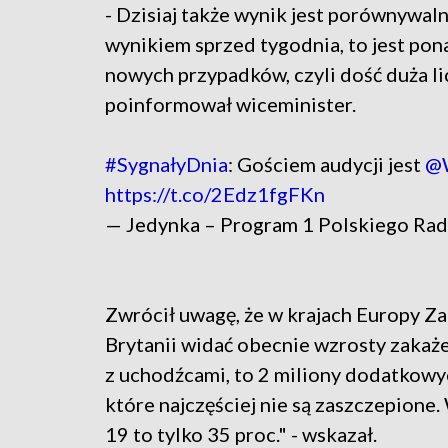
- Dzisiaj także wynik jest porównywaln
wynikiem sprzed tygodnia, to jest po
nowych przypadków, czyli dość duża li
poinformował wiceminister.
#SygnałyDnia
: Gościem audycji jest
@W
https://t.co/2Edz1fgFKn
— Jedynka – Program 1 Polskiego Ra
Zwrócił uwagę, że w krajach Europy Za
Brytanii widać obecnie wzrosty zakaż
z uchodźcami, to 2 miliony dodatkowych
które najczęściej nie są zaszczepione
19 to tylko 35 proc." - wskazał.