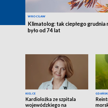
WROCŁAW
Klimatolog: tak ciepłego grudnia 
było od 74 lat
KIELCE
GDAŃSK
Kardiolożka ze szpitala
Reint
wojewódzkiego na
morsk