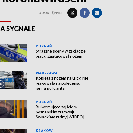
UDOSTĘPNIJ:
A SYGNALE
POZNAŃ
Straszne sceny w zakładzie
pracy. Zaatakował nożem
WARSZAWA
Kobieta z nożem na ulicy. Nie
reagowała na polecenia,
raniła policjanta
POZNAŃ
Bulwersujące zajście w
poznańskim tramwaju.
Świadkiem radny [WIDEO]
KRAKÓW