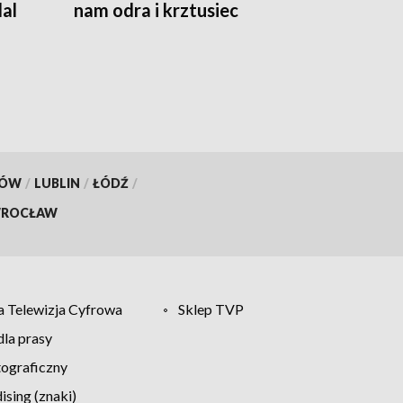
al
nam odra i krztusiec
KÓW
/
LUBLIN
/
ŁÓDŹ
/
ROCŁAW
 Telewizja Cyfrowa
Sklep TVP
la prasy
tograficzny
sing (znaki)