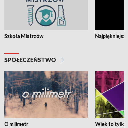
Szkoła Mistrzów
Najpiękniejsze
SPOŁECZEŃSTWO
O milimetr
Wiek to tylko 