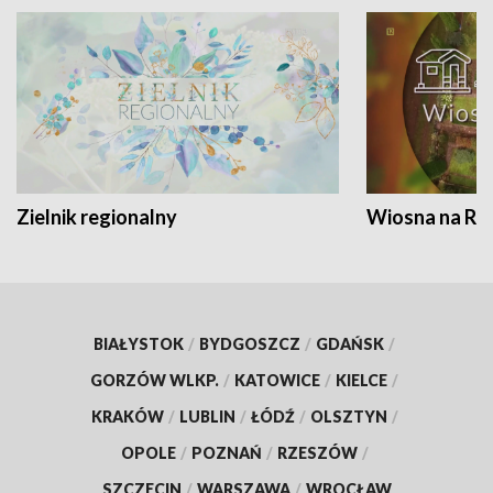
Zielnik regionalny
Wiosna na RO
BIAŁYSTOK
/
BYDGOSZCZ
/
GDAŃSK
/
GORZÓW WLKP.
/
KATOWICE
/
KIELCE
/
KRAKÓW
/
LUBLIN
/
ŁÓDŹ
/
OLSZTYN
/
OPOLE
/
POZNAŃ
/
RZESZÓW
/
SZCZECIN
/
WARSZAWA
/
WROCŁAW