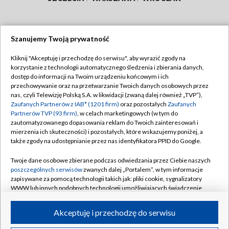
Szanujemy Twoją prywatność
Dołącz do nas:
Kliknij "Akceptuję i przechodzę do serwisu", aby wyrazić zgody na
korzystanie z technologii automatycznego śledzenia i zbierania danych,
TVP
dostęp do informacji na Twoim urządzeniu końcowym i ich
Abonament TVP
przechowywanie oraz na przetwarzanie Twoich danych osobowych przez
Regulamin TVP
nas, czyli Telewizję Polską S.A. w likwidacji (zwaną dalej również „TVP”),
Emisja w TVP
Zaufanych Partnerów z IAB* (1201 firm)
oraz pozostałych
Zaufanych
Polityka prywatności
Partnerów TVP (93 firm)
, w celach marketingowych (w tym do
Centrum informacji TVP
Moje zgody
zautomatyzowanego dopasowania reklam do Twoich zainteresowań i
mierzenia ich skuteczności) i pozostałych, które wskazujemy poniżej, a
Naziemna Telewizja Cyfrowa
Pomoc
także zgody na udostępnianie przez nas identyfikatora PPID do Google.
Sklep TVP
Biuro reklamy
Twoje dane osobowe zbierane podczas odwiedzania przez Ciebie naszych
Rada Programowa
poszczególnych serwisów
zwanych dalej „Portalem”, w tym informacje
Kontakt
zapisywane za pomocą technologii takich jak: pliki cookie, sygnalizatory
System NOS
WWW lub innych podobnych technologii umożliwiających świadczenie
dopasowanych i bezpiecznych usług, personalizację treści oraz reklam,
Informacje o nadawcy
Kanały
udostępnianie funkcji mediów społecznościowych oraz analizowanie
Akceptuję i przechodzę do serwisu
ruchu w Internecie.
Program dla prasy
©2026 Telewizja Polska S.A. w likwidacji