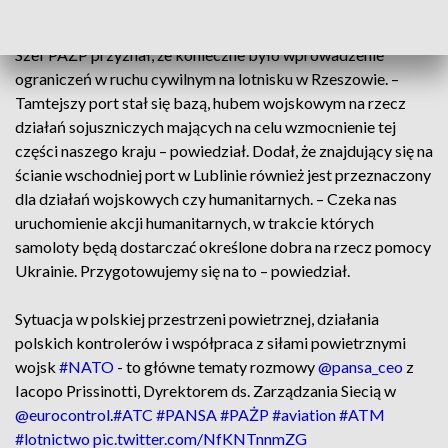
względu na działania obrony powietrznej – wskazał.
Szef PAŻP przyznał, że konieczne było wprowadzenie
ograniczeń w ruchu cywilnym na lotnisku w Rzeszowie. –
Tamtejszy port stał się bazą, hubem wojskowym na rzecz
działań sojuszniczych mających na celu wzmocnienie tej
części naszego kraju – powiedział. Dodał, że znajdujący się na
ścianie wschodniej port w Lublinie również jest przeznaczony
dla działań wojskowych czy humanitarnych. – Czeka nas
uruchomienie akcji humanitarnych, w trakcie których
samoloty będą dostarczać określone dobra na rzecz pomocy
Ukrainie. Przygotowujemy się na to – powiedział.
Sytuacja w polskiej przestrzeni powietrznej, działania
polskich kontrolerów i współpraca z siłami powietrznymi
wojsk
#NATO
- to główne tematy rozmowy
@pansa_ceo
z
Iacopo Prissinotti, Dyrektorem ds. Zarządzania Siecią w
@eurocontrol
.
#ATC
#PANSA
#PAŻP
#aviation
#ATM
#lotnictwo
pic.twitter.com/NfKNTnnmZG