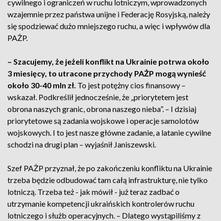
cywilnego i ograniczeń w ruchu lotniczym, wprowadzonych
wzajemnie przez państwa unijne i Federację Rosyjską, należy
się spodziewać dużo mniejszego ruchu, a więc i wpływów dla
PAŻP.
– Szacujemy, że jeżeli konflikt na Ukrainie potrwa około
3 miesięcy, to utracone przychody PAŻP mogą wynieść
około 30-40 mln zł.
To jest potężny cios finansowy –
wskazał. Podkreślił jednocześnie, że „priorytetem jest
obrona naszych granic, obrona naszego nieba”. – I dzisiaj
priorytetowe są zadania wojskowe i operacje samolotów
wojskowych. I to jest nasze główne zadanie, a latanie cywilne
schodzi na drugi plan – wyjaśnił Janiszewski.
Szef PAŻP przyznał, że po zakończeniu konfliktu na Ukrainie
trzeba będzie odbudować tam całą infrastrukturę, nie tylko
lotniczą. Trzeba też - jak mówił - już teraz zadbać o
utrzymanie kompetencji ukraińskich kontrolerów ruchu
lotniczego i służb operacyjnych. – Dlatego wystąpiliśmy z