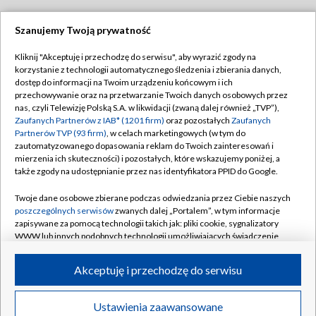
Szanujemy Twoją prywatność
Dołącz do nas:
Kliknij "Akceptuję i przechodzę do serwisu", aby wyrazić zgody na
korzystanie z technologii automatycznego śledzenia i zbierania danych,
TVP
dostęp do informacji na Twoim urządzeniu końcowym i ich
Abonament TVP
przechowywanie oraz na przetwarzanie Twoich danych osobowych przez
Regulamin TVP
nas, czyli Telewizję Polską S.A. w likwidacji (zwaną dalej również „TVP”),
Emisja w TVP
Zaufanych Partnerów z IAB* (1201 firm)
Polityka prywatności
oraz pozostałych
Zaufanych
Partnerów TVP (93 firm)
, w celach marketingowych (w tym do
Centrum informacji TVP
Moje zgody
zautomatyzowanego dopasowania reklam do Twoich zainteresowań i
mierzenia ich skuteczności) i pozostałych, które wskazujemy poniżej, a
Naziemna Telewizja Cyfrowa
Pomoc
także zgody na udostępnianie przez nas identyfikatora PPID do Google.
Sklep TVP
Biuro reklamy
Twoje dane osobowe zbierane podczas odwiedzania przez Ciebie naszych
Rada Programowa
poszczególnych serwisów
zwanych dalej „Portalem”, w tym informacje
Kontakt
zapisywane za pomocą technologii takich jak: pliki cookie, sygnalizatory
System NOS
WWW lub innych podobnych technologii umożliwiających świadczenie
dopasowanych i bezpiecznych usług, personalizację treści oraz reklam,
Informacje o nadawcy
Kanały
udostępnianie funkcji mediów społecznościowych oraz analizowanie
Akceptuję i przechodzę do serwisu
ruchu w Internecie.
Program dla prasy
©2026 Telewizja Polska S.A. w likwidacji
Biuro Reklamy
Twoje dane osobowe zbierane podczas odwiedzania przez Ciebie
Ustawienia zaawansowane
poszczególnych serwisów
na Portalu, takie jak adresy IP, identyfikatory