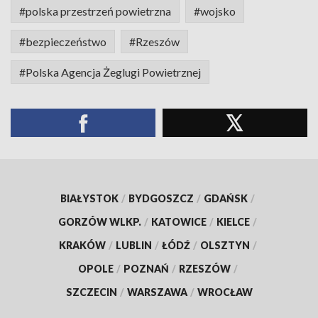
#polska przestrzeń powietrzna
#wojsko
#bezpieczeństwo
#Rzeszów
#Polska Agencja Żeglugi Powietrznej
BIAŁYSTOK
/
BYDGOSZCZ
/
GDAŃSK
/
GORZÓW WLKP.
/
KATOWICE
/
KIELCE
/
KRAKÓW
/
LUBLIN
/
ŁÓDŹ
/
OLSZTYN
/
OPOLE
/
POZNAŃ
/
RZESZÓW
/
SZCZECIN
/
WARSZAWA
/
WROCŁAW