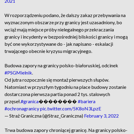
2021
W rozporządzeniu podano, że dalszy zakaz przebywania na
wyznaczonym obszarze przy granicy jest uzasadniony, bo
wciąż mają miejsce próby nielegalnego przekraczania
granicy i incydenty w bezpośredniej bliskości granicy i mogą
być one wykorzystywane do - jak napisano - eskalacji
trwającego obecnie kryzysu migracyjnego.
Budowa zapory na granicy polsko-białoruskiej, odcinek
#PSGMielnik
.
Od jutra rozpocznie się montaż pierwszych słupów.
Natomiast w przyszłym tygodniu na place budowy zostanie
dostarczona pierwsza partia ponad 2 tys. stalowych
przęseł.
#granica
��������
#bariera
#ochronagranicy
pic.twitter.com/5K8oN3LpzE
— Straż Graniczna (@Straz_Graniczna)
February 3, 2022
Trwa budowa zapory chroniącej granicę. Na granicy polsko-