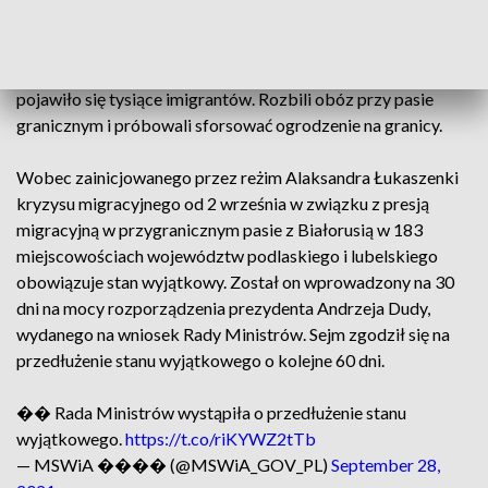
Sytuacja na przejściu granicznym Kuźnica-Bruzgi zaostrzyła
się 8 listopada w zeszłym roku. W okolicach przejścia
pojawiło się tysiące imigrantów. Rozbili obóz przy pasie
granicznym i próbowali sforsować ogrodzenie na granicy.
Wobec zainicjowanego przez reżim Alaksandra Łukaszenki
kryzysu migracyjnego od 2 września w związku z presją
migracyjną w przygranicznym pasie z Białorusią w 183
miejscowościach województw podlaskiego i lubelskiego
obowiązuje stan wyjątkowy. Został on wprowadzony na 30
dni na mocy rozporządzenia prezydenta Andrzeja Dudy,
wydanego na wniosek Rady Ministrów. Sejm zgodził się na
przedłużenie stanu wyjątkowego o kolejne 60 dni.
�� Rada Ministrów wystąpiła o przedłużenie stanu
wyjątkowego.
https://t.co/riKYWZ2tTb
— MSWiA ���� (@MSWiA_GOV_PL)
September 28,