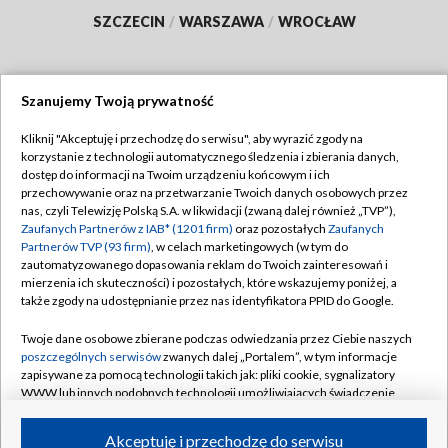
SZCZECIN
/
WARSZAWA
/
WROCŁAW
Szanujemy Twoją prywatność
Dołącz do nas:
Kliknij "Akceptuję i przechodzę do serwisu", aby wyrazić zgody na
korzystanie z technologii automatycznego śledzenia i zbierania danych,
TVP
dostęp do informacji na Twoim urządzeniu końcowym i ich
Abonament TVP
przechowywanie oraz na przetwarzanie Twoich danych osobowych przez
Regulamin TVP
nas, czyli Telewizję Polską S.A. w likwidacji (zwaną dalej również „TVP”),
Emisja w TVP
Polityka prywatności
Zaufanych Partnerów z IAB* (1201 firm)
oraz pozostałych
Zaufanych
Partnerów TVP (93 firm)
, w celach marketingowych (w tym do
Centrum informacji TVP
Moje zgody
zautomatyzowanego dopasowania reklam do Twoich zainteresowań i
mierzenia ich skuteczności) i pozostałych, które wskazujemy poniżej, a
Naziemna Telewizja Cyfrowa
Pomoc
także zgody na udostępnianie przez nas identyfikatora PPID do Google.
Sklep TVP
Biuro reklamy
Twoje dane osobowe zbierane podczas odwiedzania przez Ciebie naszych
Rada Programowa
Kontakt
poszczególnych serwisów
zwanych dalej „Portalem”, w tym informacje
zapisywane za pomocą technologii takich jak: pliki cookie, sygnalizatory
System NOS
WWW lub innych podobnych technologii umożliwiających świadczenie
dopasowanych i bezpiecznych usług, personalizację treści oraz reklam,
Informacje o nadawcy
Kanały
udostępnianie funkcji mediów społecznościowych oraz analizowanie
Akceptuję i przechodzę do serwisu
ruchu w Internecie.