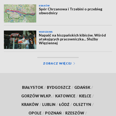
KRAKÓW
Spór Chrzanowa i Trzebini o przebieg
obwodnicy
WARSZAWA
Napaść na hiszpańskich kibiców. Wśród
atakujących pracowniczka... Służby
Więziennej
ZOBACZ WIĘCEJ
BIAŁYSTOK
/
BYDGOSZCZ
/
GDAŃSK
/
GORZÓW WLKP.
/
KATOWICE
/
KIELCE
/
KRAKÓW
/
LUBLIN
/
ŁÓDŹ
/
OLSZTYN
/
OPOLE
/
POZNAŃ
/
RZESZÓW
/