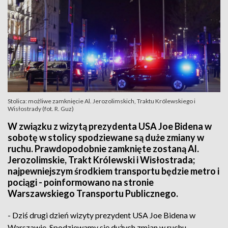
Stolica: możliwe zamknięcie Al. Jerozolimskich, Traktu Królewskiego i
Wisłostrady (fot. R. Guz)
W związku z wizytą prezydenta USA Joe Bidena w
sobotę w stolicy spodziewane są duże zmiany w
ruchu. Prawdopodobnie zamknięte zostaną Al.
Jerozolimskie, Trakt Królewski i Wisłostrada;
najpewniejszym środkiem transportu będzie metro i
pociągi - poinformowano na stronie
Warszawskiego Transportu Publicznego.
- Dziś drugi dzień wizyty prezydent USA Joe Bidena w
Warszawie. Spodziewamy się dużych zmian w ruchu -