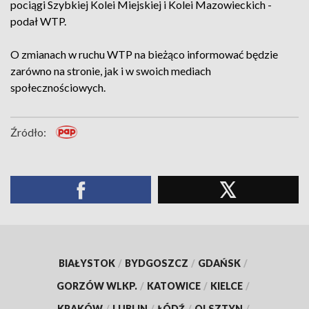
pociągi Szybkiej Kolei Miejskiej i Kolei Mazowieckich -
podał WTP.
O zmianach w ruchu WTP na bieżąco informować będzie
zarówno na stronie, jak i w swoich mediach
społecznościowych.
Źródło:
BIAŁYSTOK
/
BYDGOSZCZ
/
GDAŃSK
/
GORZÓW WLKP.
/
KATOWICE
/
KIELCE
/
KRAKÓW
/
LUBLIN
/
ŁÓDŹ
/
OLSZTYN
/