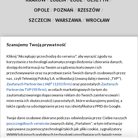
OPOLE
/
POZNAŃ
/
RZESZÓW
/
SZCZECIN
/
WARSZAWA
/
WROCŁAW
Szanujemy Twoją prywatność
Dołącz do nas:
Kliknij "Akceptuję i przechodzę do serwisu", aby wyrazić zgody na
korzystanie z technologii automatycznego śledzenia i zbierania danych,
TVP
dostęp do informacji na Twoim urządzeniu końcowym i ich
Abonament TVP
przechowywanie oraz na przetwarzanie Twoich danych osobowych przez
Regulamin TVP
nas, czyli Telewizję Polską S.A. w likwidacji (zwaną dalej również „TVP”),
Emisja w TVP
Zaufanych Partnerów z IAB* (1201 firm)
Polityka prywatności
oraz pozostałych
Zaufanych
Partnerów TVP (93 firm)
, w celach marketingowych (w tym do
Centrum informacji TVP
Moje zgody
zautomatyzowanego dopasowania reklam do Twoich zainteresowań i
mierzenia ich skuteczności) i pozostałych, które wskazujemy poniżej, a
Naziemna Telewizja Cyfrowa
Pomoc
także zgody na udostępnianie przez nas identyfikatora PPID do Google.
Sklep TVP
Biuro reklamy
Twoje dane osobowe zbierane podczas odwiedzania przez Ciebie naszych
Rada Programowa
poszczególnych serwisów
zwanych dalej „Portalem”, w tym informacje
Kontakt
zapisywane za pomocą technologii takich jak: pliki cookie, sygnalizatory
System NOS
WWW lub innych podobnych technologii umożliwiających świadczenie