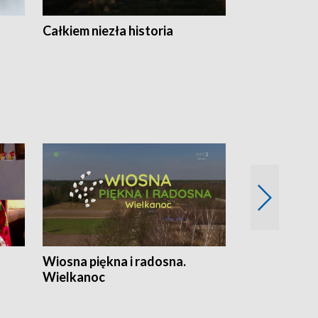
Całkiem niezła historia
Sanatoria
Wiosna piękna i radosna.
Gwiazdy od 
Wielkanoc
gwiazdki