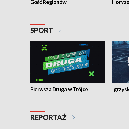
Gość Regionów
Horyzo
SPORT
Pierwsza Druga w Trójce
Igrzys
REPORTAŻ