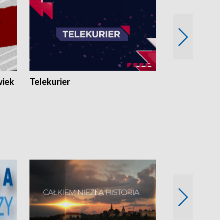
wiek
Telekurier
Kryminalna 