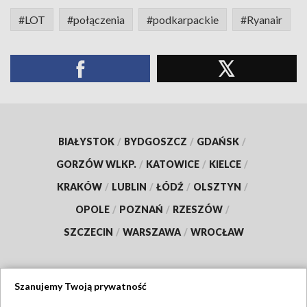
#LOT
#połączenia
#podkarpackie
#Ryanair
BIAŁYSTOK
/
BYDGOSZCZ
/
GDAŃSK
/
GORZÓW WLKP.
/
KATOWICE
/
KIELCE
/
KRAKÓW
/
LUBLIN
/
ŁÓDŹ
/
OLSZTYN
/
OPOLE
/
POZNAŃ
/
RZESZÓW
/
SZCZECIN
/
WARSZAWA
/
WROCŁAW
Szanujemy Twoją prywatność
Dołącz do nas: