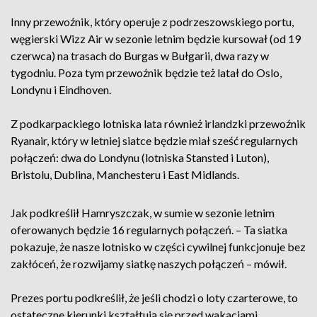
Inny przewoźnik, który operuje z podrzeszowskiego portu,
węgierski Wizz Air w sezonie letnim będzie kursował (od 19
czerwca) na trasach do Burgas w Bułgarii, dwa razy w
tygodniu. Poza tym przewoźnik będzie też latał do Oslo,
Londynu i Eindhoven.
Z podkarpackiego lotniska lata również irlandzki przewoźnik
Ryanair, który w letniej siatce będzie miał sześć regularnych
połączeń: dwa do Londynu (lotniska Stansted i Luton),
Bristolu, Dublina, Manchesteru i East Midlands.
Jak podkreślił Hamryszczak, w sumie w sezonie letnim
oferowanych będzie 16 regularnych połączeń. – Ta siatka
pokazuje, że nasze lotnisko w części cywilnej funkcjonuje bez
zakłóceń, że rozwijamy siatkę naszych połączeń – mówił.
Prezes portu podkreślił, że jeśli chodzi o loty czarterowe, to
ostateczne kierunki kształtują się przed wakacjami.