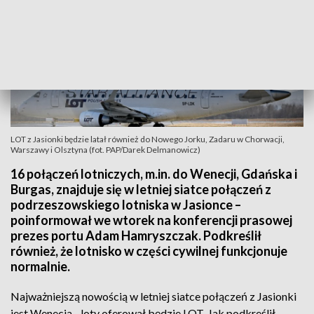
LOT z Jasionki będzie latał również do Nowego Jorku, Zadaru w Chorwacji,
Warszawy i Olsztyna (fot. PAP/Darek Delmanowicz)
16 połączeń lotniczych, m.in. do Wenecji, Gdańska i
Burgas, znajduje się w letniej siatce połączeń z
podrzeszowskiego lotniska w Jasionce –
poinformował we wtorek na konferencji prasowej
prezes portu Adam Hamryszczak. Podkreślił
również, że lotnisko w części cywilnej funkcjonuje
normalnie.
Najważniejszą nowością w letniej siatce połączeń z Jasionki
jest Wenecja - loty oferował będzie LOT. Jak podkreślił