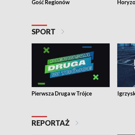
Gość Regionów
Horyzo
SPORT
Pierwsza Druga w Trójce
Igrzys
REPORTAŻ