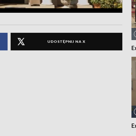
UDOSTĘPNIJ NA X
E
E