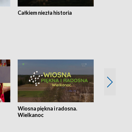
Całkiem niezła historia
Sanatoria
Wiosna piękna i radosna.
Gwiazdy od 
Wielkanoc
gwiazdki