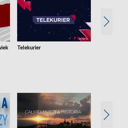
wiek
Telekurier
Kryminalna 