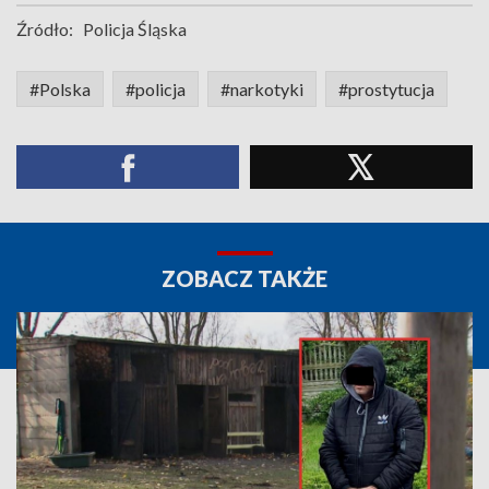
Źródło:
Policja Śląska
#Polska
#policja
#narkotyki
#prostytucja
ZOBACZ TAKŻE