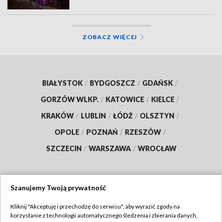
ZOBACZ WIĘCEJ
BIAŁYSTOK
/
BYDGOSZCZ
/
GDAŃSK
/
GORZÓW WLKP.
/
KATOWICE
/
KIELCE
/
KRAKÓW
/
LUBLIN
/
ŁÓDŹ
/
OLSZTYN
/
OPOLE
/
POZNAŃ
/
RZESZÓW
/
SZCZECIN
/
WARSZAWA
/
WROCŁAW
Szanujemy Twoją prywatność
Dołącz do nas:
Kliknij "Akceptuję i przechodzę do serwisu", aby wyrazić zgody na
korzystanie z technologii automatycznego śledzenia i zbierania danych,
TVP