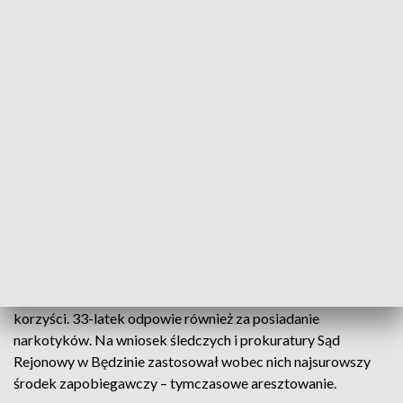
będzinianina, któremu najpierw grozili śmiercią, by następnie
go zaatakować. Rabusie skradli mu kilkaset złotych.
Odpowie w warunkach recydywy
Zgromadzony przez kryminalnych materiał dowodowy
pozwoliła na dotarcie do mieszkańców Będzina. W ich
mieszkaniu policjanci znaleźli i zabezpieczyli marihuanę oraz
broń gazową. Ponadto okazało się, że 34-latka jest
poszukiwana w związku z licznymi oszustwami. Zatrzymani
zostali doprowadzeni do Prokuratury Rejonowej w Będzinie.
Zebrany w tej sprawie materiał dowodowy, pozwolił na
przedstawienie im szeregu zarzutów. Oboje odpowiedzą za
nakłanianie do prostytucji, ułatwiania jej oraz czerpania z niej
korzyści. 33-latek odpowie również za posiadanie
narkotyków. Na wniosek śledczych i prokuratury Sąd
Rejonowy w Będzinie zastosował wobec nich najsurowszy
środek zapobiegawczy – tymczasowe aresztowanie.