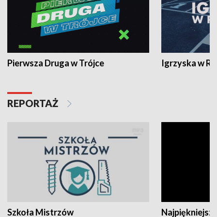
Pierwsza Druga w Trójce
Igrzyska w R
REPORTAŻ
Szkoła Mistrzów
Najpiękniejsze