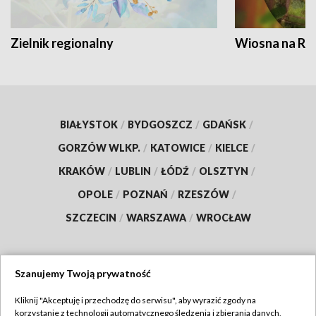
Zielnik regionalny
Wiosna na RO
BIAŁYSTOK
/
BYDGOSZCZ
/
GDAŃSK
/
GORZÓW WLKP.
/
KATOWICE
/
KIELCE
/
KRAKÓW
/
LUBLIN
/
ŁÓDŹ
/
OLSZTYN
/
OPOLE
/
POZNAŃ
/
RZESZÓW
/
SZCZECIN
/
WARSZAWA
/
WROCŁAW
Szanujemy Twoją prywatność
Dołącz do nas:
Kliknij "Akceptuję i przechodzę do serwisu", aby wyrazić zgody na
korzystanie z technologii automatycznego śledzenia i zbierania danych,