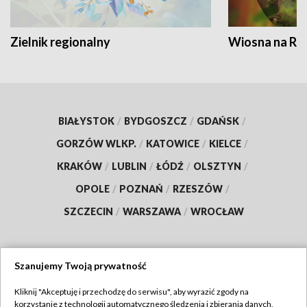
Zielnik regionalny
Wiosna na RO
BIAŁYSTOK
/
BYDGOSZCZ
/
GDAŃSK
/
GORZÓW WLKP.
/
KATOWICE
/
KIELCE
/
KRAKÓW
/
LUBLIN
/
ŁÓDŹ
/
OLSZTYN
/
OPOLE
/
POZNAŃ
/
RZESZÓW
/
SZCZECIN
/
WARSZAWA
/
WROCŁAW
Szanujemy Twoją prywatność
Dołącz do nas:
Kliknij "Akceptuję i przechodzę do serwisu", aby wyrazić zgody na
korzystanie z technologii automatycznego śledzenia i zbierania danych,