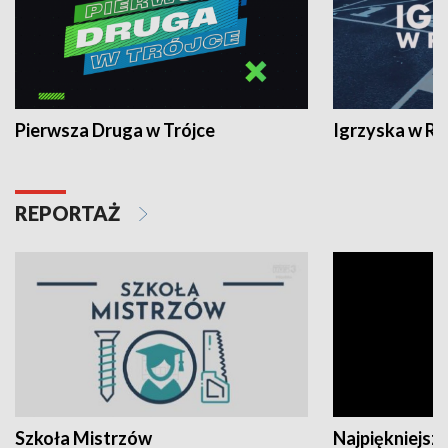
Pierwsza Druga w Trójce
Igrzyska w R
REPORTAŻ
Szkoła Mistrzów
Najpiękniejsze