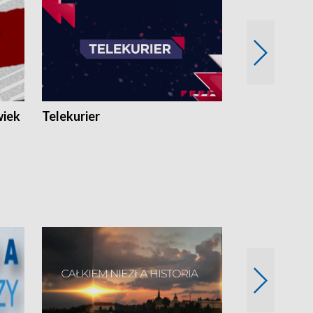
wiek
Telekurier
Kryminalna 