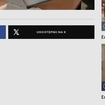
UDOSTĘPNIJ NA X
E
E