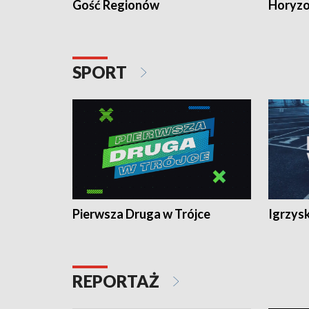
Gość Regionów
Horyzo
SPORT
Pierwsza Druga w Trójce
Igrzys
REPORTAŻ