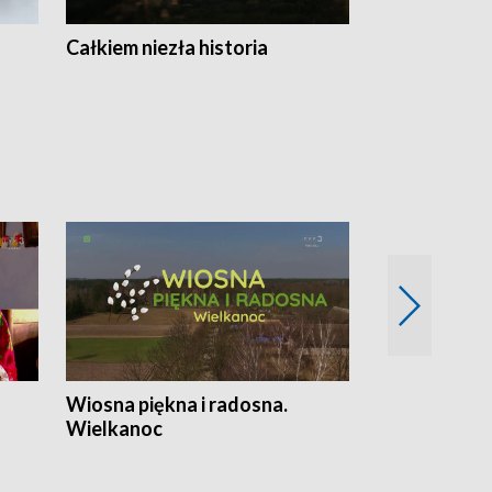
Całkiem niezła historia
Sanatoria
Wiosna piękna i radosna.
Gwiazdy od 
Wielkanoc
gwiazdki