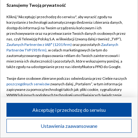
Szanujemy Twoją prywatność
Dołącz do nas:
Kliknij "Akceptuję i przechodzę do serwisu", aby wyrazić zgody na
korzystanie z technologii automatycznego śledzenia i zbierania danych,
TVP
dostęp do informacji na Twoim urządzeniu końcowym i ich
Abonament TVP
przechowywanie oraz na przetwarzanie Twoich danych osobowych przez
Regulamin TVP
nas, czyli Telewizję Polską S.A. w likwidacji (zwaną dalej również „TVP”),
Emisja w TVP
Zaufanych Partnerów z IAB* (1201 firm)
oraz pozostałych
Zaufanych
Polityka prywatności
Partnerów TVP (93 firm)
, w celach marketingowych (w tym do
Centrum informacji TVP
Moje zgody
zautomatyzowanego dopasowania reklam do Twoich zainteresowań i
mierzenia ich skuteczności) i pozostałych, które wskazujemy poniżej, a
Naziemna Telewizja Cyfrowa
Pomoc
także zgody na udostępnianie przez nas identyfikatora PPID do Google.
Sklep TVP
Biuro reklamy
Twoje dane osobowe zbierane podczas odwiedzania przez Ciebie naszych
Rada Programowa
poszczególnych serwisów
zwanych dalej „Portalem”, w tym informacje
Kontakt
zapisywane za pomocą technologii takich jak: pliki cookie, sygnalizatory
System NOS
WWW lub innych podobnych technologii umożliwiających świadczenie
dopasowanych i bezpiecznych usług, personalizację treści oraz reklam,
Informacje o nadawcy
Kanały
udostępnianie funkcji mediów społecznościowych oraz analizowanie
Akceptuję i przechodzę do serwisu
ruchu w Internecie.
Program dla prasy
©2026 Telewizja Polska S.A. w likwidacji
Biuro Reklamy
Twoje dane osobowe zbierane podczas odwiedzania przez Ciebie
Ustawienia zaawansowane
poszczególnych serwisów
na Portalu, takie jak adresy IP, identyfikatory
Ogłoszenie przetargowe
Twoich urządzeń końcowych i identyfikatory plików cookie, informacje o