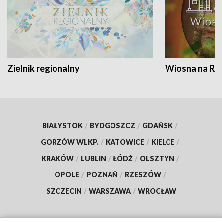
Zielnik regionalny
Wiosna na RO
BIAŁYSTOK
/
BYDGOSZCZ
/
GDAŃSK
/
GORZÓW WLKP.
/
KATOWICE
/
KIELCE
/
KRAKÓW
/
LUBLIN
/
ŁÓDŹ
/
OLSZTYN
/
OPOLE
/
POZNAŃ
/
RZESZÓW
/
SZCZECIN
/
WARSZAWA
/
WROCŁAW