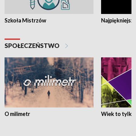
Szkoła Mistrzów
Najpiękniejsze
SPOŁECZEŃSTWO
O milimetr
Wiek to tylko 