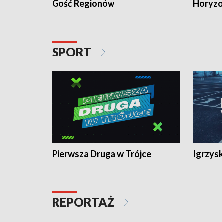
Gość Regionów
Horyzo
SPORT
Pierwsza Druga w Trójce
Igrzys
REPORTAŻ