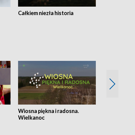
Całkiem niezła historia
Sanatoria
Wiosna piękna i radosna.
Gwiazdy od 
Wielkanoc
gwiazdki