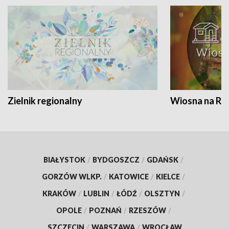
Zielnik regionalny
Wiosna na RO
BIAŁYSTOK
/
BYDGOSZCZ
/
GDAŃSK
/
GORZÓW WLKP.
/
KATOWICE
/
KIELCE
/
KRAKÓW
/
LUBLIN
/
ŁÓDŹ
/
OLSZTYN
/
OPOLE
/
POZNAŃ
/
RZESZÓW
/
SZCZECIN
/
WARSZAWA
/
WROCŁAW