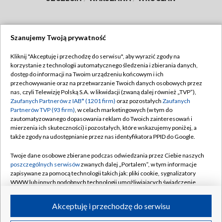
Szanujemy Twoją prywatność
Dołącz do nas:
Kliknij "Akceptuję i przechodzę do serwisu", aby wyrazić zgody na
korzystanie z technologii automatycznego śledzenia i zbierania danych,
TVP
dostęp do informacji na Twoim urządzeniu końcowym i ich
Abonament TVP
przechowywanie oraz na przetwarzanie Twoich danych osobowych przez
Regulamin TVP
nas, czyli Telewizję Polską S.A. w likwidacji (zwaną dalej również „TVP”),
Emisja w TVP
Zaufanych Partnerów z IAB* (1201 firm)
oraz pozostałych
Zaufanych
Polityka prywatności
Partnerów TVP (93 firm)
, w celach marketingowych (w tym do
Centrum informacji TVP
Moje zgody
zautomatyzowanego dopasowania reklam do Twoich zainteresowań i
mierzenia ich skuteczności) i pozostałych, które wskazujemy poniżej, a
Naziemna Telewizja Cyfrowa
Pomoc
także zgody na udostępnianie przez nas identyfikatora PPID do Google.
Sklep TVP
Biuro reklamy
Twoje dane osobowe zbierane podczas odwiedzania przez Ciebie naszych
Rada Programowa
poszczególnych serwisów
zwanych dalej „Portalem”, w tym informacje
Kontakt
zapisywane za pomocą technologii takich jak: pliki cookie, sygnalizatory
System NOS
WWW lub innych podobnych technologii umożliwiających świadczenie
dopasowanych i bezpiecznych usług, personalizację treści oraz reklam,
Informacje o nadawcy
Kanały
udostępnianie funkcji mediów społecznościowych oraz analizowanie
Akceptuję i przechodzę do serwisu
ruchu w Internecie.
Program dla prasy
©2026 Telewizja Polska S.A. w likwidacji