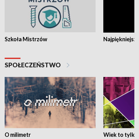
Szkoła Mistrzów
Najpiękniejsze
SPOŁECZEŃSTWO
O milimetr
Wiek to tylko 