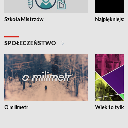
Szkoła Mistrzów
Najpiękniejsze
SPOŁECZEŃSTWO
O milimetr
Wiek to tylko 