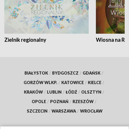
Zielnik regionalny
Wiosna na RO
BIAŁYSTOK
/
BYDGOSZCZ
/
GDAŃSK
/
GORZÓW WLKP.
/
KATOWICE
/
KIELCE
/
KRAKÓW
/
LUBLIN
/
ŁÓDŹ
/
OLSZTYN
/
OPOLE
/
POZNAŃ
/
RZESZÓW
/
SZCZECIN
/
WARSZAWA
/
WROCŁAW