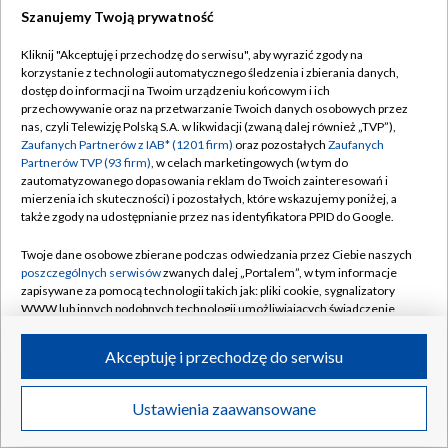
Szanujemy Twoją prywatność
Dołącz do nas:
Kliknij "Akceptuję i przechodzę do serwisu", aby wyrazić zgody na
korzystanie z technologii automatycznego śledzenia i zbierania danych,
TVP
dostęp do informacji na Twoim urządzeniu końcowym i ich
Abonament TVP
przechowywanie oraz na przetwarzanie Twoich danych osobowych przez
Regulamin TVP
nas, czyli Telewizję Polską S.A. w likwidacji (zwaną dalej również „TVP”),
Emisja w TVP
Zaufanych Partnerów z IAB* (1201 firm)
oraz pozostałych
Zaufanych
Polityka prywatności
Partnerów TVP (93 firm)
, w celach marketingowych (w tym do
Centrum informacji TVP
Moje zgody
zautomatyzowanego dopasowania reklam do Twoich zainteresowań i
mierzenia ich skuteczności) i pozostałych, które wskazujemy poniżej, a
Naziemna Telewizja Cyfrowa
Pomoc
także zgody na udostępnianie przez nas identyfikatora PPID do Google.
Sklep TVP
Biuro reklamy
Twoje dane osobowe zbierane podczas odwiedzania przez Ciebie naszych
Rada Programowa
poszczególnych serwisów
zwanych dalej „Portalem”, w tym informacje
Kontakt
zapisywane za pomocą technologii takich jak: pliki cookie, sygnalizatory
System NOS
WWW lub innych podobnych technologii umożliwiających świadczenie
dopasowanych i bezpiecznych usług, personalizację treści oraz reklam,
Informacje o nadawcy
Kanały
udostępnianie funkcji mediów społecznościowych oraz analizowanie
Akceptuję i przechodzę do serwisu
ruchu w Internecie.
Program dla prasy
©2026 Telewizja Polska S.A. w likwidacji
Biuro Reklamy
Twoje dane osobowe zbierane podczas odwiedzania przez Ciebie
Ustawienia zaawansowane
poszczególnych serwisów
na Portalu, takie jak adresy IP, identyfikatory
Ogłoszenie przetargowe
Twoich urządzeń końcowych i identyfikatory plików cookie, informacje o