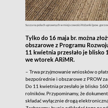
Susza na polach uprawnych w miejscowości Różanki (pow. gorzow
Tylko do 16 maja br. można złoż
obszarowe z Programu Rozwoju
11 kwietnia przesłało je blisko
we wtorek ARiMR.
– Trwa przyjmowanie wniosków o płat
bezpośrednie i obszarowe z PROW za
Do 11 kwietnia przesłało je blisko 160 
rolników. Przypominamy, że dokumen
składać wyłącznie drogą elektroniczną
Zachęcamy, by nie odkładać tego na pó