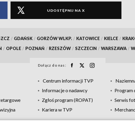
UDOSTĘPNIJ NA X
SZCZ
/
GDAŃSK
/
GORZÓW WLKP.
/
KATOWICE
/
KIELCE
/
KRA
N
/
OPOLE
/
POZNAŃ
/
RZESZÓW
/
SZCZECIN
/
WARSZAWA
/
W
Dołącz do nas:
Centrum informacji TVP
Naziemna
Informacje o nadawcy
Program d
zetargowe
Zgłoś program (ROPAT)
Serwis fo
wizyjna
Kariera w TVP
Merchandi