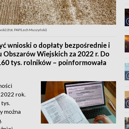
ski) (fot. PAP/Lech Muszyński)
yć wnioski o dopłaty bezpośrednie i
 Obszarów Wiejskich za 2022 r. Do
 160 tys. rolników – poinformowała
ności
 2022 rok.
tys.
ty można
.
źniej.