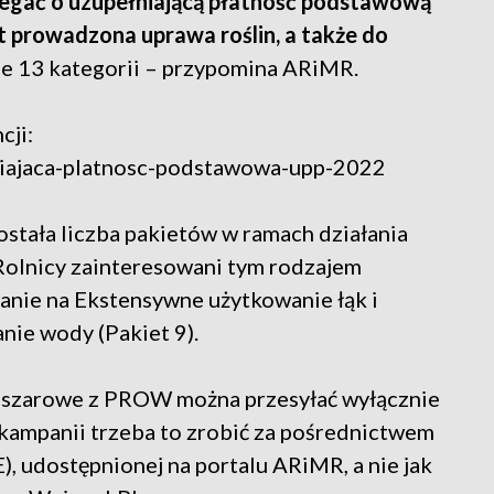
egać o uzupełniającą płatność podstawową
t prowadzona uprawa roślin, a także do
je 13 kategorii – przypomina ARiMR.
cji:
niajaca-platnosc-podstawowa-upp-2022
ostała liczba pakietów w ramach działania
olnicy zainteresowani tym rodzajem
anie na Ekstensywne użytkowanie łąk i
nie wody (Pakiet 9).
obszarowe z PROW można przesyłać wyłącznie
 kampanii trzeba to zrobić za pośrednictwem
, udostępnionej na portalu ARiMR, a nie jak