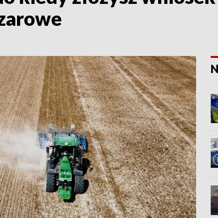
szarowe
N