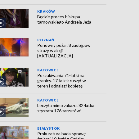
KRAKÓW
Będzie proces biskupa
tarnowskiego Andrzeja Jeża
POZNAŃ
Ponowny pożar. 8 zastępów
straży w akcji
[AKTUALIZACJA]
KATOWICE
Poszukiwania 71-latki na
granicy. 17-latek ruszył w
teren i odnalazł kobietę
KATOWICE
Leczyła mimo zakazu. 82-latka
słyszała 176 zarzutów!
BIAŁYSTOK
Prokuratura bada sprawę
śmierci 10-latki z Gródka