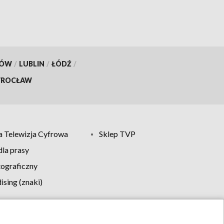
KÓW
/
LUBLIN
/
ŁÓDŹ
/
ROCŁAW
 Telewizja Cyfrowa
Sklep TVP
la prasy
tograficzny
sing (znaki)