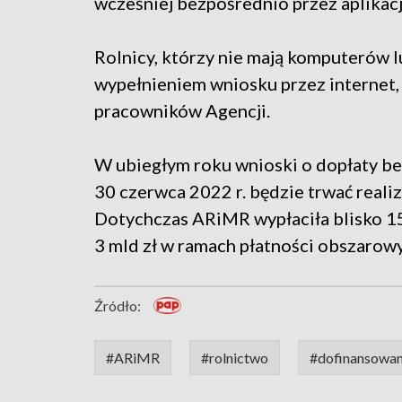
wcześniej bezpośrednio przez aplikac
Rolnicy, którzy nie mają komputerów lu
wypełnieniem wniosku przez internet,
pracowników Agencji.
W ubiegłym roku wnioski o dopłaty bez
30 czerwca 2022 r. będzie trwać reali
Dotychczas ARiMR wypłaciła blisko 15,
3 mld zł w ramach płatności obszarow
Źródło:
#ARiMR
#rolnictwo
#dofinansowan