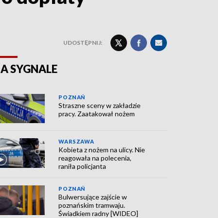
UDOSTĘPNIJ:
A SYGNALE
POZNAŃ
Straszne sceny w zakładzie
pracy. Zaatakował nożem
WARSZAWA
Kobieta z nożem na ulicy. Nie
reagowała na polecenia,
raniła policjanta
POZNAŃ
Bulwersujące zajście w
poznańskim tramwaju.
Świadkiem radny [WIDEO]