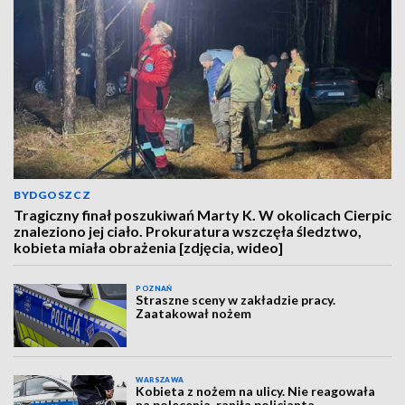
BYDGOSZCZ
Tragiczny finał poszukiwań Marty K. W okolicach Cierpic
znaleziono jej ciało. Prokuratura wszczęła śledztwo,
kobieta miała obrażenia [zdjęcia, wideo]
POZNAŃ
Straszne sceny w zakładzie pracy.
Zaatakował nożem
WARSZAWA
Kobieta z nożem na ulicy. Nie reagowała
na polecenia, raniła policjanta