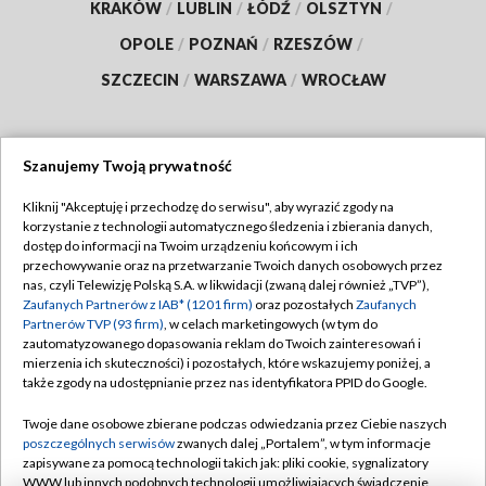
KRAKÓW
/
LUBLIN
/
ŁÓDŹ
/
OLSZTYN
/
OPOLE
/
POZNAŃ
/
RZESZÓW
/
SZCZECIN
/
WARSZAWA
/
WROCŁAW
Szanujemy Twoją prywatność
Dołącz do nas:
Kliknij "Akceptuję i przechodzę do serwisu", aby wyrazić zgody na
korzystanie z technologii automatycznego śledzenia i zbierania danych,
TVP
dostęp do informacji na Twoim urządzeniu końcowym i ich
Abonament TVP
przechowywanie oraz na przetwarzanie Twoich danych osobowych przez
Regulamin TVP
nas, czyli Telewizję Polską S.A. w likwidacji (zwaną dalej również „TVP”),
Emisja w TVP
Polityka prywatności
Zaufanych Partnerów z IAB* (1201 firm)
oraz pozostałych
Zaufanych
Partnerów TVP (93 firm)
, w celach marketingowych (w tym do
Centrum informacji TVP
Moje zgody
zautomatyzowanego dopasowania reklam do Twoich zainteresowań i
mierzenia ich skuteczności) i pozostałych, które wskazujemy poniżej, a
Naziemna Telewizja Cyfrowa
Pomoc
także zgody na udostępnianie przez nas identyfikatora PPID do Google.
Sklep TVP
Biuro reklamy
Twoje dane osobowe zbierane podczas odwiedzania przez Ciebie naszych
Rada Programowa
Kontakt
poszczególnych serwisów
zwanych dalej „Portalem”, w tym informacje
zapisywane za pomocą technologii takich jak: pliki cookie, sygnalizatory
System NOS
WWW lub innych podobnych technologii umożliwiających świadczenie