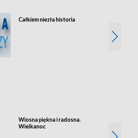
Całkiem niezła historia
Sanatoria