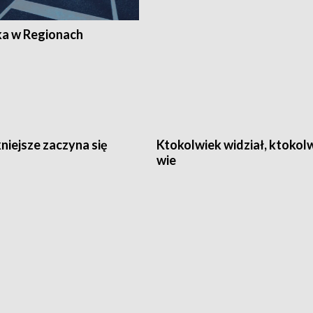
ka w Regionach
niejsze zaczyna się
Ktokolwiek widział, ktokol
wie