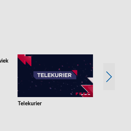
wiek
Kryminalna 
Telekurier