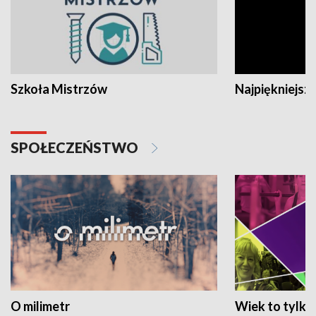
Szkoła Mistrzów
Najpiękniejsze
SPOŁECZEŃSTWO
O milimetr
Wiek to tylko 