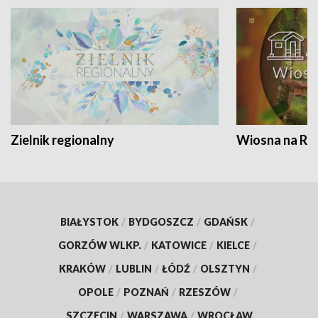
Zielnik regionalny
Wiosna na RO
BIAŁYSTOK
/
BYDGOSZCZ
/
GDAŃSK
/
GORZÓW WLKP.
/
KATOWICE
/
KIELCE
/
KRAKÓW
/
LUBLIN
/
ŁÓDŹ
/
OLSZTYN
/
OPOLE
/
POZNAŃ
/
RZESZÓW
/
SZCZECIN
/
WARSZAWA
/
WROCŁAW