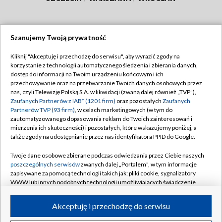
Szanujemy Twoją prywatność
Dołącz do nas:
Kliknij "Akceptuję i przechodzę do serwisu", aby wyrazić zgody na
korzystanie z technologii automatycznego śledzenia i zbierania danych,
TVP
dostęp do informacji na Twoim urządzeniu końcowym i ich
Abonament TVP
przechowywanie oraz na przetwarzanie Twoich danych osobowych przez
Regulamin TVP
nas, czyli Telewizję Polską S.A. w likwidacji (zwaną dalej również „TVP”),
Emisja w TVP
Zaufanych Partnerów z IAB* (1201 firm)
oraz pozostałych
Zaufanych
Polityka prywatności
Partnerów TVP (93 firm)
, w celach marketingowych (w tym do
Centrum informacji TVP
Moje zgody
zautomatyzowanego dopasowania reklam do Twoich zainteresowań i
mierzenia ich skuteczności) i pozostałych, które wskazujemy poniżej, a
Naziemna Telewizja Cyfrowa
Pomoc
także zgody na udostępnianie przez nas identyfikatora PPID do Google.
Sklep TVP
Biuro reklamy
Twoje dane osobowe zbierane podczas odwiedzania przez Ciebie naszych
Rada Programowa
poszczególnych serwisów
zwanych dalej „Portalem”, w tym informacje
Kontakt
zapisywane za pomocą technologii takich jak: pliki cookie, sygnalizatory
System NOS
WWW lub innych podobnych technologii umożliwiających świadczenie
dopasowanych i bezpiecznych usług, personalizację treści oraz reklam,
Informacje o nadawcy
Kanały
udostępnianie funkcji mediów społecznościowych oraz analizowanie
Akceptuję i przechodzę do serwisu
ruchu w Internecie.
Program dla prasy
©2026 Telewizja Polska S.A. w likwidacji