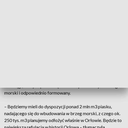
Północnym w Gdańsku).
– Wykonawca już prowadzi prace czerpalne, na chwilę
obecną ściąga namuły, które nie nadają się do odłożenia na
plaży. Są one wywożone na klapowisko. Natomiast, po
ściągnięciu warstwy namułów, przewidujemy, że nastąpi to w
ciągu kilkunastu dni, rozpocznie się wydobycie piasku, który
zostanie wykorzystany przy refulacjach, zaplanowanych w
ramach projektu modernizacji układu falochronów w Porcie
Północnym – dodawała Kierzkowska.
W pracach zostaną wykorzystane pogłębiarki nasiębierne i
rurociągi, którymi piasek będzie transportowany na brzeg
morski i odpowiednio formowany.
– Będziemy mieli do dyspozycji ponad 2 mln m3 piasku,
nadającego się do wbudowania w brzeg morski, z czego ok.
250 tys. m3 planujemy odłożyć właśnie w Orłowie. Będzie to
największa refulacja w historii Orłowa – tłumaczyła