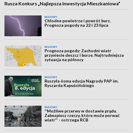
Rusza Konkurs „Najlepsza Inwestycja Mieszkaniowa”
REGIONY
Chłodne powietrze i powrót burz.
Prognoza pogody na 22 i 23 lipca
REGIONY
Prognoza pogody: Zachodni wiatr
przyniesie deszcz i burze. Najtrudniejsza
sytuacja na północy
REGIONY
Ruszyła ósma edycja Nagrody PAP im.
Ryszarda Kapuścińskiego
REGIONY
''Możliwe przerwy w dostawie prądu.
Zabezpiecz rzeczy, które może porwać
wiatr'' - ostrzega RCB