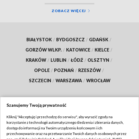
ZOBACZ WIĘCEJ
BIAŁYSTOK
/
BYDGOSZCZ
/
GDAŃSK
/
GORZÓW WLKP.
/
KATOWICE
/
KIELCE
/
KRAKÓW
/
LUBLIN
/
ŁÓDŹ
/
OLSZTYN
/
OPOLE
/
POZNAŃ
/
RZESZÓW
/
SZCZECIN
/
WARSZAWA
/
WROCŁAW
Szanujemy Twoją prywatność
Dołącz do nas:
Kliknij "Akceptuję i przechodzę do serwisu", aby wyrazić zgody na
korzystanie z technologii automatycznego śledzenia i zbierania danych,
TVP
dostęp do informacji na Twoim urządzeniu końcowym i ich
Abonament TVP
przechowywanie oraz na przetwarzanie Twoich danych osobowych przez
Regulamin TVP