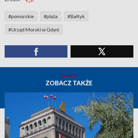
#pomorskie
#plaża
#Bałtyk
#Urząd Morski w Gdyni
ZOBACZ TAKŻE